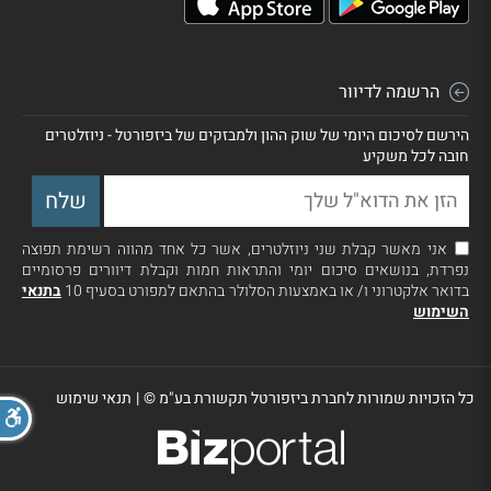
הרשמה לדיוור
הירשם לסיכום היומי של שוק ההון ולמבזקים של ביזפורטל - ניוזלטרים
חובה לכל משקיע
אני מאשר קבלת שני ניוזלטרים, אשר כל אחד מהווה רשימת תפוצה
נפרדת, בנושאים סיכום יומי והתראות חמות וקבלת דיוורים פרסומיים
בדואר אלקטרוני ו/ או באמצעות הסלולר בהתאם למפורט בסעיף 10
בתנאי
השימוש
כל הזכויות שמורות לחברת ביזפורטל תקשורת בע"מ ©
|
תנאי שימוש