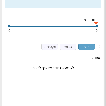
טווח יומי
0
0
יומי
שבועי
מקסימום
תמורה:
--