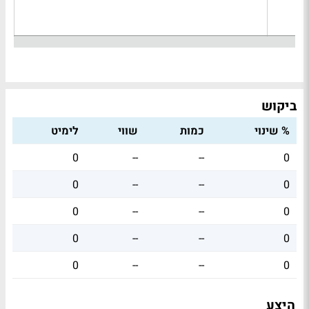
ביקוש
% שינוי
כמות
שווי
לימיט
0
--
--
0
0
--
--
0
0
--
--
0
0
--
--
0
0
--
--
0
היצע