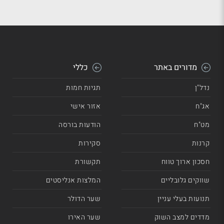
מדורים באתר
כללי
נדל"ן
תגיות חמות
אג"ח
אזור אישי
מט"ח
הודעות בורסה
קרנות
סקירות
חסכון ארוך טווח
תקשורת
שווקים גלובליים
המלצות אנליסטים
תנועות בעלי עניין
שער הדולר
מדדים למצב השוק
שער האירו