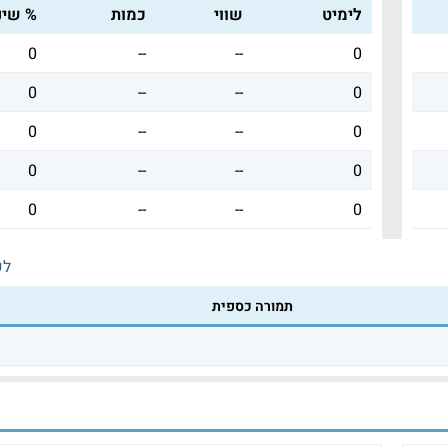
לימיט
שווי
כמות
% שינו
0
--
--
0
0
--
--
0
0
--
--
0
0
--
--
0
0
--
--
0
לכ
תמורה כספית