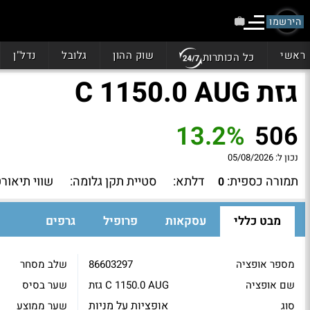
הירשמו
ראשי
שוק ההון
גלובל
נדל"ן
כל הכותרות
גזת C 1150.0 AUG
13.2%
506
נכון ל:
05/08/2026
תמורה כספית:
דלתא:
סטיית תקן גלומה:
שווי תיאורט
0
מבט כללי
עסקאות
פרופיל
גרפים
מספר אופציה
86603297
שלב מסחר
שם אופציה
גזת C 1150.0 AUG
שער בסיס
אופציות על מניות
סוג
שער ממוצע