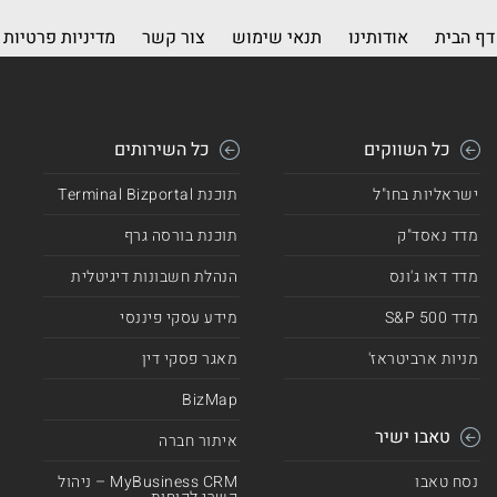
דף הבית
אודותינו
תנאי שימוש
צור קשר
מדיניות פרטיות
כל השווקים
כל השירותים
ישראליות בחו"ל
תוכנת Terminal Bizportal
מדד נאסד"ק
תוכנת בורסה גרף
מדד דאו ג'ונס
הנהלת חשבונות דיגיטלית
מדד 500 S&P
מידע עסקי פיננסי
מניות ארביטראז'
מאגר פסקי דין
BizMap
טאבו ישיר
איתור חברה
נסח טאבו
MyBusiness CRM – ניהול