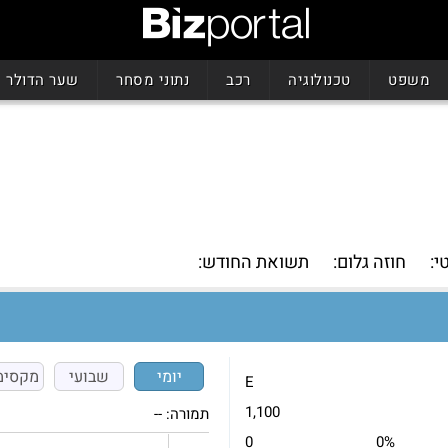
משפט
טכנולוגיה
רכב
נתוני מסחר
שער הדולר
י:
חוזה גלום:
תשואת החודש:
יומי
שבועי
מקסימ
E
1,100
תמורה:
--
0
0%