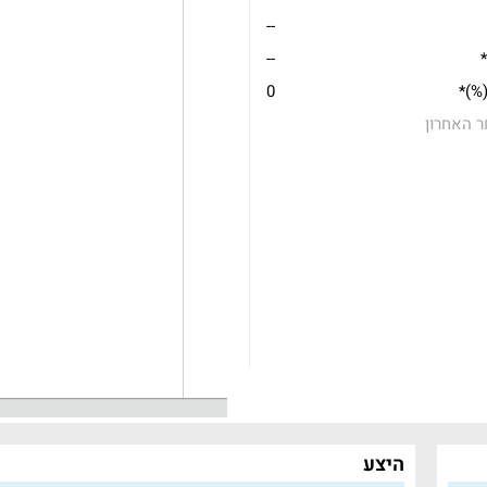
--
*
--
(%)*
0
ר האחרון
היצע