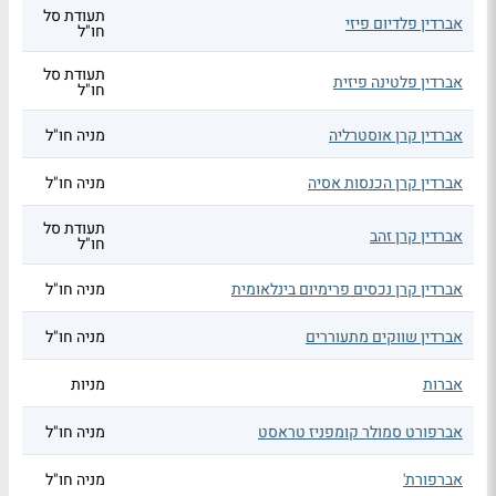
תעודת סל
אברדין פלדיום פיזי
חו"ל
תעודת סל
אברדין פלטינה פיזית
חו"ל
אברדין קרן אוסטרליה
מניה חו"ל
אברדין קרן הכנסות אסיה
מניה חו"ל
תעודת סל
אברדין קרן זהב
חו"ל
אברדין קרן נכסים פרימיום בינלאומית
מניה חו"ל
אברדין שווקים מתעוררים
מניה חו"ל
אברות
מניות
אברפורט סמולר קומפניז טראסט
מניה חו"ל
אברפורת'
מניה חו"ל