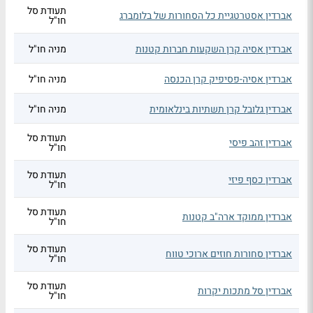
תעודת סל
אברדין אסטרטגיית כל הסחורות של בלומברג
חו"ל
אברדין אסיה קרן השקעות חברות קטנות
מניה חו"ל
אברדין אסיה-פסיפיק קרן הכנסה
מניה חו"ל
אברדין גלובל קרן תשתיות בינלאומית
מניה חו"ל
תעודת סל
אברדין זהב פיסי
חו"ל
תעודת סל
אברדין כסף פיזי
חו"ל
תעודת סל
אברדין ממוקד ארה"ב קטנות
חו"ל
תעודת סל
אברדין סחורות חוזים ארוכי טווח
חו"ל
תעודת סל
אברדין סל מתכות יקרות
חו"ל