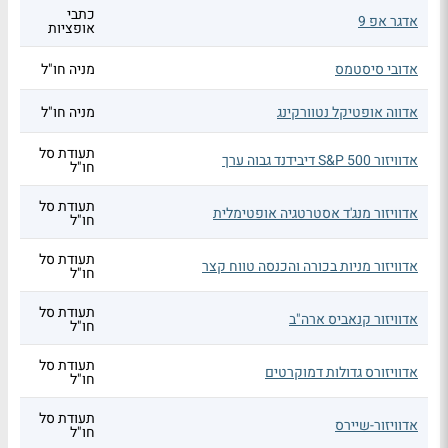
כתבי
אדגר אפ 9
אופציות
אדובי סיסטמס
מניה חו"ל
אדווה אופטיקל נטוורקינג
מניה חו"ל
תעודת סל
אדוויזור S&P 500 דיבידנד גבוה ערך
חו"ל
תעודת סל
אדוויזור מנג'ד אסטרטגיה אופטימלית
חו"ל
תעודת סל
אדוויזור מניות בכורה והכנסה טווח קצר
חו"ל
תעודת סל
אדוויזור קנאביס ארה"ב
חו"ל
תעודת סל
אדוויזורס גדולות דמוקרטים
חו"ל
תעודת סל
אדוויזור-שיירס
חו"ל