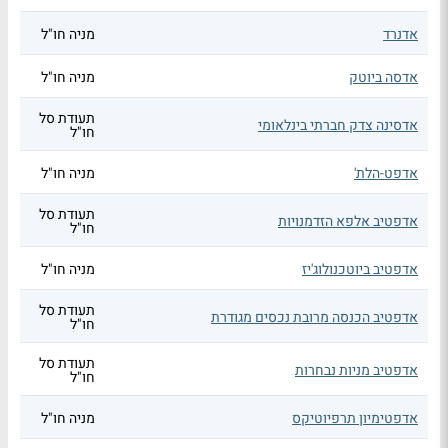
אדנרד
מניה חו"ל
אדסה ביוטק
מניה חו"ל
תעודת סל
אדסינה צדק חברתי בינלאומי
חו"ל
אדפט-הלת'
מניה חו"ל
תעודת סל
אדפטיב אלפא הזדמנויות
חו"ל
אדפטיב ביוטכנולוג'יז
מניה חו"ל
תעודת סל
אדפטיב הכנסה מרובת נכסים מגודרת
חו"ל
תעודת סל
אדפטיב מניות נבחרות
חו"ל
אדפטימיון תרפיוטיקס
מניה חו"ל