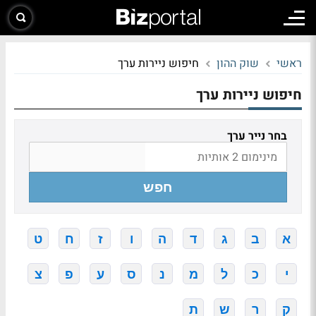
ראשי
שוק ההון
חיפוש ניירות ערך
חיפוש ניירות ערך
בחר נייר ערך
חפש
א
ב
ג
ד
ה
ו
ז
ח
ט
י
כ
ל
מ
נ
ס
ע
פ
צ
ק
ר
ש
ת