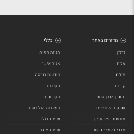
מדורים באתר
כללי
נדל"ן
תגיות חמות
אג"ח
אזור אישי
מט"ח
הודעות בורסה
קרנות
סקירות
חסכון ארוך טווח
תקשורת
שווקים גלובליים
המלצות אנליסטים
תנועות בעלי עניין
שער הדולר
מדדים למצב השוק
שער האירו