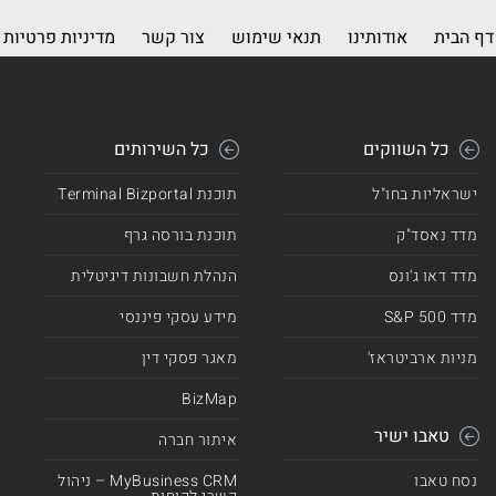
דף הבית
אודותינו
תנאי שימוש
צור קשר
מדיניות פרטיות
כל השווקים
כל השירותים
ישראליות בחו"ל
תוכנת Terminal Bizportal
מדד נאסד"ק
תוכנת בורסה גרף
מדד דאו ג'ונס
הנהלת חשבונות דיגיטלית
מדד 500 S&P
מידע עסקי פיננסי
מניות ארביטראז'
מאגר פסקי דין
BizMap
טאבו ישיר
איתור חברה
נסח טאבו
MyBusiness CRM – ניהול