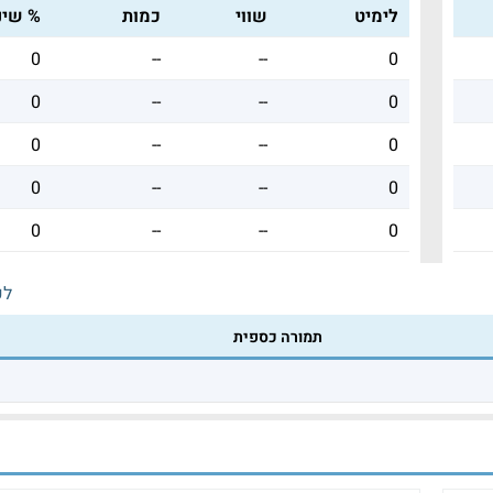
לימיט
שווי
כמות
% שינו
0
--
--
0
0
--
--
0
0
--
--
0
0
--
--
0
0
--
--
0
לכ
תמורה כספית