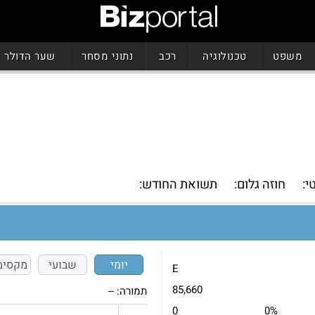
משפט
טכנולוגיה
רכב
נתוני מסחר
שער הדולר
י:
חוזה גלום:
תשואת החודש:
יומי
שבועי
מקסימ
E
85,660
תמורה:
--
0
0%