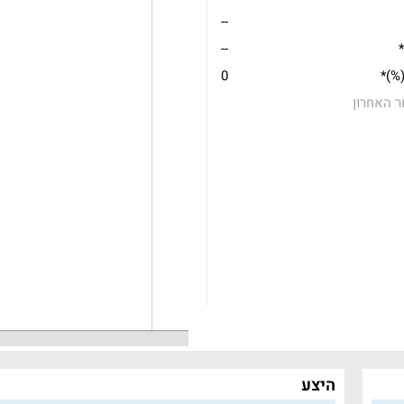
--
*
--
(%)*
0
ר האחרון
היצע