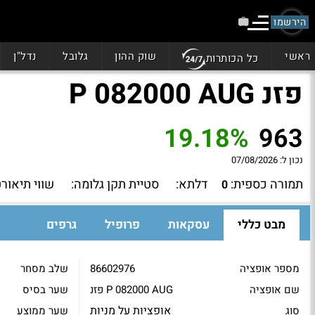
הירשמו
ראשי
שוק ההון
גלובל
נדל"ן
כל הכותרות
פזנ P 082000 AUG
19.18%
963
נכון ל:
07/08/2026
תמורה כספית:
דלתא:
סטיית תקן גלומה:
שווי תיאורט
0
מבט כללי
עסקאות
פרופיל
גרפים
מספר אופציה
86602976
שלב מסחר
שם אופציה
פזנ P 082000 AUG
שער בסיס
אופציות על מניות
סוג
שער ממוצע