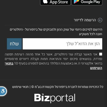
הרשמה לדיוור
הירשם לסיכום היומי של שוק ההון ולמבזקים של ביזפורטל - ניוזלטרים
חובה לכל משקיע
אני מאשר קבלת שני ניוזלטרים, אשר כל אחד מהווה רשימת תפוצה
נפרדת, בנושאים סיכום יומי והתראות חמות וקבלת דיוורים פרסומיים
בדואר אלקטרוני ו/ או באמצעות הסלולר בהתאם למפורט בסעיף 10
בתנאי
השימוש
כל הזכויות שמורות לחברת ביזפורטל תקשורת בע"מ ©
|
תנאי שימוש