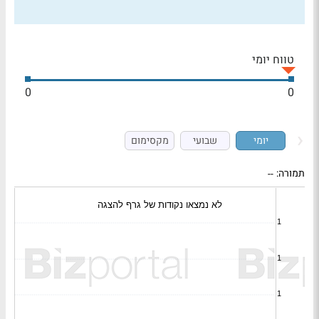
טווח יומי
0
0
יומי
שבועי
מקסימום
תמורה:
--