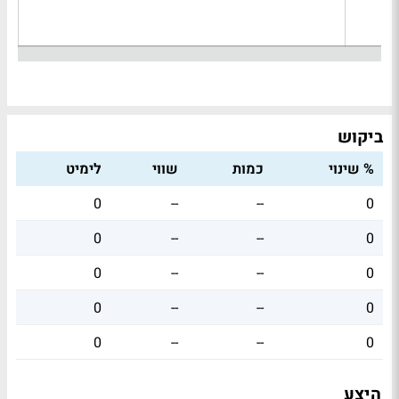
ביקוש
% שינוי
כמות
שווי
לימיט
0
--
--
0
0
--
--
0
0
--
--
0
0
--
--
0
0
--
--
0
היצע