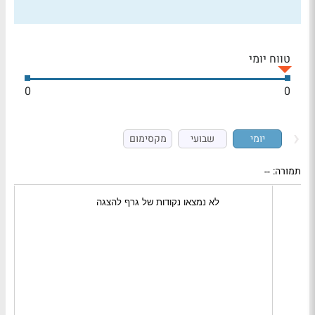
טווח יומי
0
0
יומי
שבועי
מקסימום
תמורה:
--