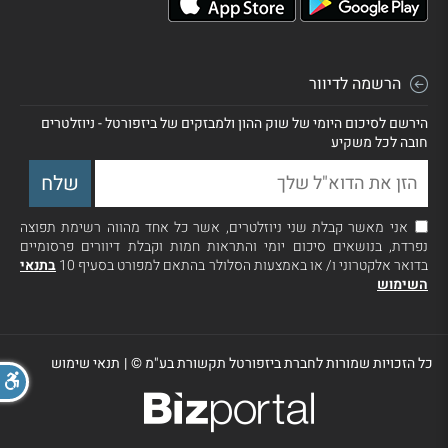
הרשמה לדיוור
הירשם לסיכום היומי של שוק ההון ולמבזקים של ביזפורטל - ניוזלטרים
חובה לכל משקיע
אני מאשר קבלת שני ניוזלטרים, אשר כל אחד מהווה רשימת תפוצה
נפרדת, בנושאים סיכום יומי והתראות חמות וקבלת דיוורים פרסומיים
בדואר אלקטרוני ו/ או באמצעות הסלולר בהתאם למפורט בסעיף 10
בתנאי
השימוש
כל הזכויות שמורות לחברת ביזפורטל תקשורת בע"מ ©
|
תנאי שימוש