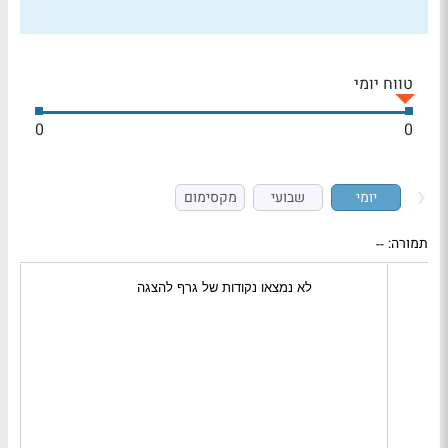
טווח יומי
0
0
יומי
שבועי
מקסימום
תמורה:
--