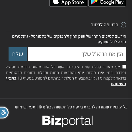
הרשמה לדיוור
הירשם לסיכום היומי של שוק ההון ולמבזקים של ביזפורטל - ניוזלטרים
חובה לכל משקיע
אני מאשר קבלת שני ניוזלטרים, אשר כל אחד מהווה רשימת תפוצה
נפרדת, בנושאים סיכום יומי והתראות חמות וקבלת דיוורים פרסומיים
בדואר אלקטרוני ו/ או באמצעות הסלולר בהתאם למפורט בסעיף 10
בתנאי
השימוש
כל הזכויות שמורות לחברת ביזפורטל תקשורת בע"מ ©
|
תנאי שימוש