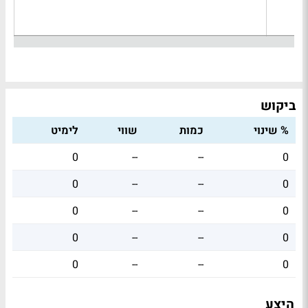
ביקוש
% שינוי
כמות
שווי
לימיט
0
--
--
0
0
--
--
0
0
--
--
0
0
--
--
0
0
--
--
0
היצע