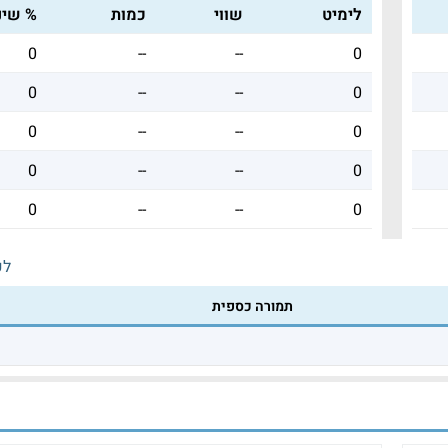
לימיט
שווי
כמות
% שינו
0
--
--
0
0
--
--
0
0
--
--
0
0
--
--
0
0
--
--
0
לכ
תמורה כספית