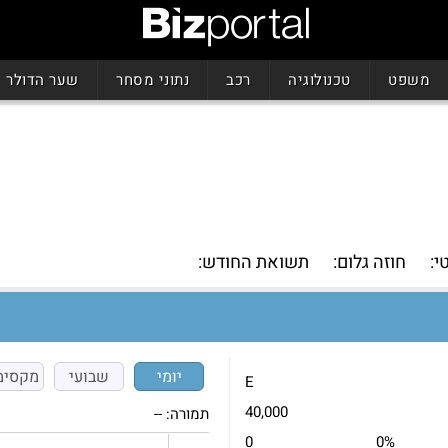
משפט
טכנולוגיה
רכב
נתוני מסחר
שער הדולר
י:
חוזה גלום:
תשואת החודש:
יומי
שבועי
מקסימ
E
40,000
תמורה:
--
0
0%