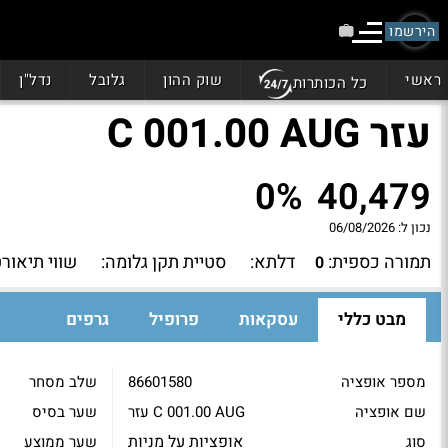
הירשמו
ראשי
שוק ההון
גלובל
נדל"ן
כל הכותרות
עזר C 001.00 AUG
0%
40,479
נכון ל:
06/08/2026
תמורה כספית:
דלתא:
סטיית תקן גלומה:
שווי תיאורט
0
מבט כללי
עסקאות
פרופיל
גרפים
מספר אופציה
86601580
שלב מסחר
שם אופציה
עזר C 001.00 AUG
שער בסיס
אופציות על מניות
סוג
שער ממוצע