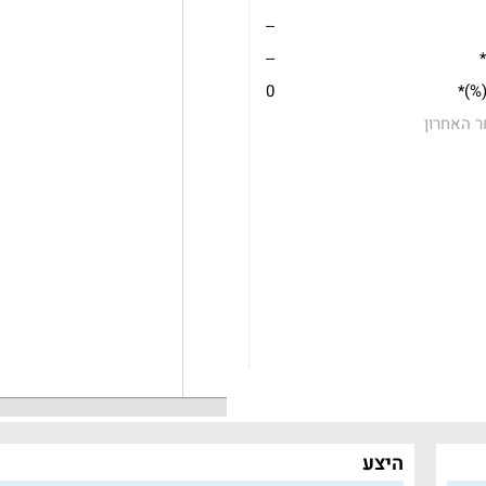
--
*
--
(%)*
0
ר האחרון
היצע