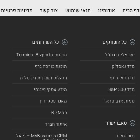
דף הבית
אודותינו
תנאי שימוש
צור קשר
מדיניות פרטיות
כל השווקים
כל השירותים
ישראליות בחו"ל
תוכנת Terminal Bizportal
מדד נאסד"ק
תוכנת בורסה גרף
מדד דאו ג'ונס
הנהלת חשבונות דיגיטלית
מדד 500 S&P
מידע עסקי פיננסי
מניות ארביטראז'
מאגר פסקי דין
BizMap
טאבו ישיר
איתור חברה
נסח טאבו
MyBusiness CRM – ניהול