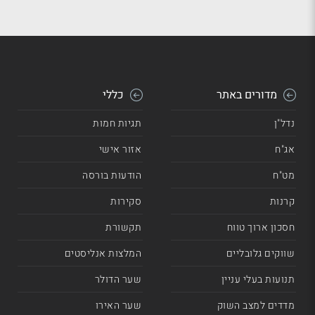
מדורים באתר
כללי
נדל"ן
תגיות חמות
אג"ח
אזור אישי
מט"ח
הודעות בורסה
קרנות
סקירות
חסכון ארוך טווח
תקשורת
שווקים גלובליים
המלצות אנליסטים
תנועות בעלי עניין
שער הדולר
מדדים למצב השוק
שער האירו