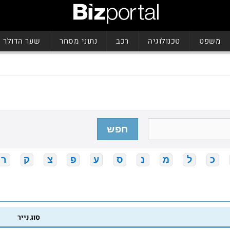
משפט
טכנולוגיה
רכב
נתוני מסחר
שער הדולר
חפש
כ
ל
מ
נ
ס
ע
פ
צ
ק
ר
סוג נייר