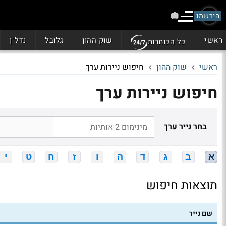
הירשמו
ראשי
שוק ההון
גלובל
נדל"ן
כל הכותרות
ראשי
שוק ההון
חיפוש ניירות ערך
חיפוש ניירות ערך
בחר נייר ערך
א
ב
ג
ד
ה
ו
ז
ח
ט
י
תוצאות חיפוש
שם נייר