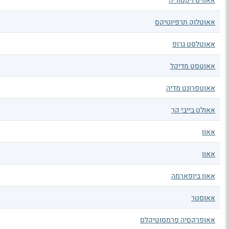
אאוויס ויקטוריה
אאוטלוק תרפיוטיקס
אאוטלסט גרופ
אאוטסט מדיקל
אאוטפרונט מדיה
אאולט בייבי קר
אאון
אאון
אאון ביופארמה
אאוסטר
אאופרקסיה פרמסוטיקלס