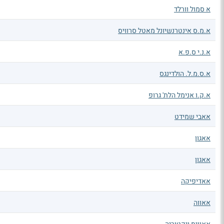
א סמול וורלד
א.מ.ס אינטרנשיונל מאטל סרוויס
א.נ.י ס.פ.א
א.ס.מ.ל. הולדינגס
א.ק.ו אנימל הלת' גרופ
אאבי שמידט
אאגון
אאגון
אאדיפיקה
אאווה