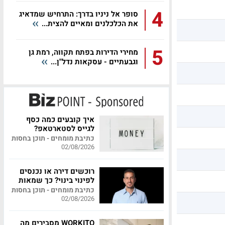
4
סופר אל ניניו בדרך: התרחיש שמדאיג
את הכלכלנים ומאיים להצית...
5
מחירי הדירות בפתח תקווה, רמת גן
וגבעתיים - עסקאות נדל"ן...
איך קובעים כמה כסף
לגייס לסטארטאפ?
כתיבת מומחים - תוכן בחסות
02/08/2026
רוכשים דירה או נכנסים
לפינוי בינוי? כך שמאות
מקצועית יכולה לחסוך
כתיבת מומחים - תוכן בחסות
לכם מאות אלפי שקלים
02/08/2026
WORKITO מסבירים מה