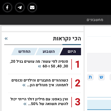
מחשבונים
הכי נקראות
היום
השבוע
החודש
1
פנסיה לפי עשור: מה עושים בגיל 20,
30, 40, 50 ו-60
ש
ת
2
כשההורים מתבגרים והילדים נכנסים
לתמונה: איך מנהלים הון...
3
וורן באפט: עם מיליון דולר הייתי יכול
להשיג תשואה של 50%...