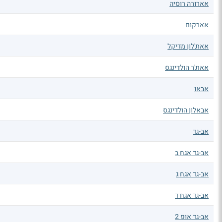
אארורה רוסיה
אארקום
אאת'לון מדיקל
אאת'ר הולדינגס
אבאו
אבאלון הולדינגס
אב-גד
אב-גד אגח ב
אב-גד אגח ג
אב-גד אגח ד
אב-גד אופ 2