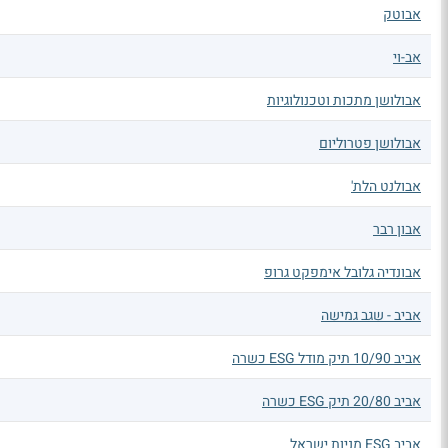
אבוטק
אב-וי
אבולושן מתכות וטכנולוגיות
אבולושן פטרוליום
אבולנט הלת'
אבון רבר
אבונדיה גלובל אימפקט גרופ
אביב - שגב גמישה
אביב 10/90 תיק מודל ESG כשרה
אביב 20/80 תיק ESG כשרה
אביב ESG מניות ישראל