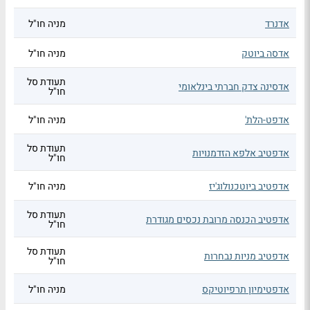
אדנרד
מניה חו"ל
אדסה ביוטק
מניה חו"ל
תעודת סל
אדסינה צדק חברתי בינלאומי
חו"ל
אדפט-הלת'
מניה חו"ל
תעודת סל
אדפטיב אלפא הזדמנויות
חו"ל
אדפטיב ביוטכנולוג'יז
מניה חו"ל
תעודת סל
אדפטיב הכנסה מרובת נכסים מגודרת
חו"ל
תעודת סל
אדפטיב מניות נבחרות
חו"ל
אדפטימיון תרפיוטיקס
מניה חו"ל