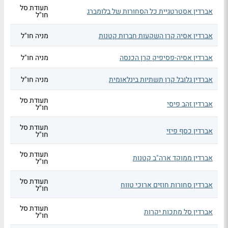
תעודת סל
אברדין אסטרטגיית כל הסחורות של בלומברג
חו"ל
אברדין אסיה קרן השקעות חברות קטנות
מניה חו"ל
אברדין אסיה-פסיפיק קרן הכנסה
מניה חו"ל
אברדין גלובל קרן תשתיות בינלאומית
מניה חו"ל
תעודת סל
אברדין זהב פיסי
חו"ל
תעודת סל
אברדין כסף פיזי
חו"ל
תעודת סל
אברדין ממוקד ארה"ב קטנות
חו"ל
תעודת סל
אברדין סחורות חוזים ארוכי טווח
חו"ל
תעודת סל
אברדין סל מתכות יקרות
חו"ל