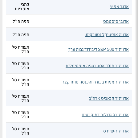
כתבי
אדגר אפ 9
אופציות
אדובי סיסטמס
מניה חו"ל
אדווה אופטיקל נטוורקינג
מניה חו"ל
תעודת סל
אדוויזור S&P 500 דיבידנד גבוה ערך
חו"ל
תעודת סל
אדוויזור מנג'ד אסטרטגיה אופטימלית
חו"ל
תעודת סל
אדוויזור מניות בכורה והכנסה טווח קצר
חו"ל
תעודת סל
אדוויזור קנאביס ארה"ב
חו"ל
תעודת סל
אדוויזורס גדולות דמוקרטים
חו"ל
תעודת סל
אדוויזור-שיירס
חו"ל