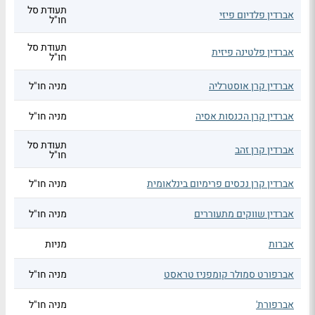
תעודת סל
אברדין פלדיום פיזי
חו"ל
תעודת סל
אברדין פלטינה פיזית
חו"ל
אברדין קרן אוסטרליה
מניה חו"ל
אברדין קרן הכנסות אסיה
מניה חו"ל
תעודת סל
אברדין קרן זהב
חו"ל
אברדין קרן נכסים פרימיום בינלאומית
מניה חו"ל
אברדין שווקים מתעוררים
מניה חו"ל
אברות
מניות
אברפורט סמולר קומפניז טראסט
מניה חו"ל
אברפורת'
מניה חו"ל