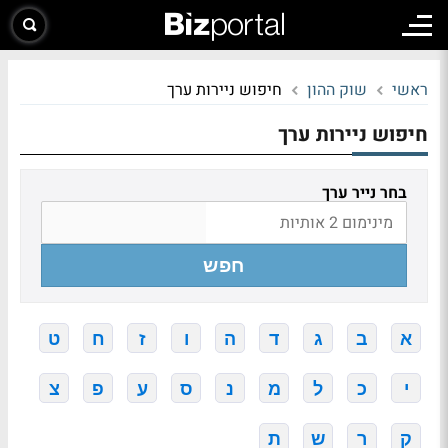
ראשי
שוק ההון
חיפוש ניירות ערך
חיפוש ניירות ערך
בחר נייר ערך
חפש
א
ב
ג
ד
ה
ו
ז
ח
ט
י
כ
ל
מ
נ
ס
ע
פ
צ
ק
ר
ש
ת