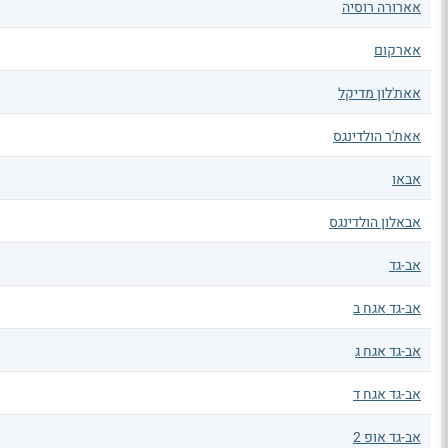
אארורה רוסיה
אארקום
אאת'לון מדיקל
אאת'ר הולדינגס
אבאו
אבאלון הולדינגס
אב-גד
אב-גד אגח ב
אב-גד אגח ג
אב-גד אגח ד
אב-גד אופ 2