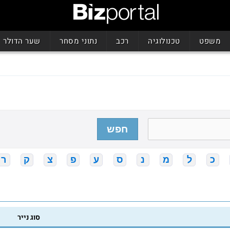
משפט
טכנולוגיה
רכב
נתוני מסחר
שער הדולר
חפש
כ
ל
מ
נ
ס
ע
פ
צ
ק
ר
סוג נייר