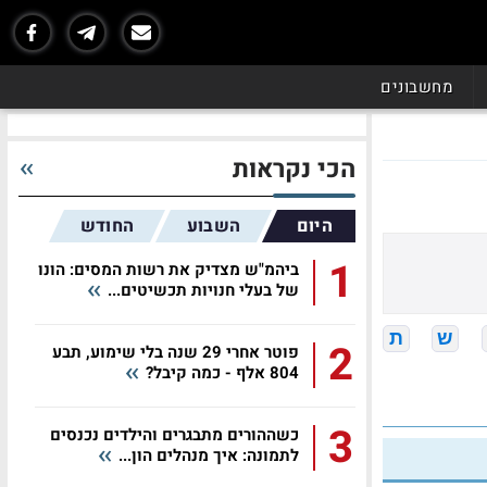
מחשבונים
הכי נקראות
היום
השבוע
החודש
1
ביהמ"ש מצדיק את רשות המסים: הונו
של בעלי חנויות תכשיטים...
ש
ת
2
פוטר אחרי 29 שנה בלי שימוע, תבע
804 אלף - כמה קיבל?
3
כשההורים מתבגרים והילדים נכנסים
לתמונה: איך מנהלים הון...