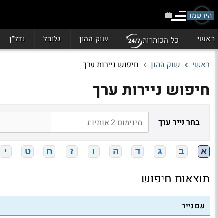
הירשמו
ראשי
שוק ההון
גלובל
נדל"ן
כל הכותרות
ראשי
שוק ההון
חיפוש ניירות ערך
חיפוש ניירות ערך
בחר נייר ערך
א
ב
ג
ד
ה
ו
ז
ח
ט
י
תוצאות חיפוש
שם נייר