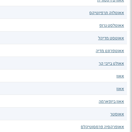
אאוויס ויקטוריה
אאוטלוק תרפיוטיקס
אאוטלסט גרופ
אאוטסט מדיקל
אאוטפרונט מדיה
אאולט בייבי קר
אאון
אאון
אאון ביופארמה
אאוסטר
אאופרקסיה פרמסוטיקלס