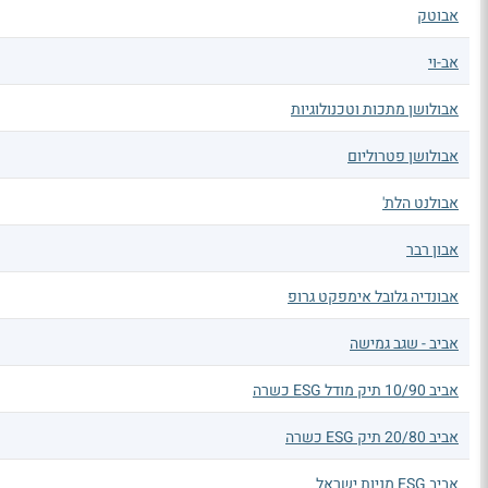
אבוטק
אב-וי
אבולושן מתכות וטכנולוגיות
אבולושן פטרוליום
אבולנט הלת'
אבון רבר
אבונדיה גלובל אימפקט גרופ
אביב - שגב גמישה
אביב 10/90 תיק מודל ESG כשרה
אביב 20/80 תיק ESG כשרה
אביב ESG מניות ישראל