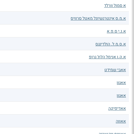
א סמול וורלד
א.מ.ס אינטרנשיונל מאטל סרוויס
א.נ.י ס.פ.א
א.ס.מ.ל. הולדינגס
א.ק.ו אנימל הלת' גרופ
אאבי שמידט
אאגון
אאגון
אאדיפיקה
אאווה