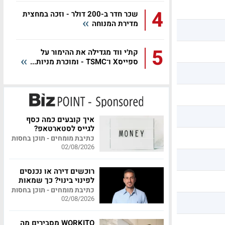
4
שכר חדר ב-200 דולר - וזכה במחצית
מדירת המנוחה
5
קת׳י ווד מגדילה את ההימור על
ספייסX ו־TSMC - ומוכרת מניות...
איך קובעים כמה כסף
לגייס לסטארטאפ?
כתיבת מומחים - תוכן בחסות
02/08/2026
רוכשים דירה או נכנסים
לפינוי בינוי? כך שמאות
מקצועית יכולה לחסוך
כתיבת מומחים - תוכן בחסות
לכם מאות אלפי שקלים
02/08/2026
WORKITO מסבירים מה