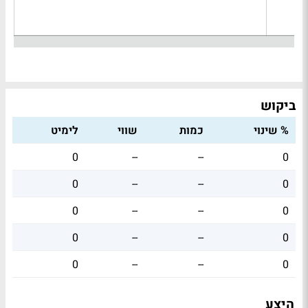
ביקוש
% שינוי
כמות
שווי
לימיט
0
--
--
0
0
--
--
0
0
--
--
0
0
--
--
0
0
--
--
0
היצע