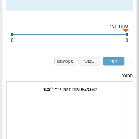
טווח יומי
0
0
יומי
שבועי
מקסימום
תמורה:
--