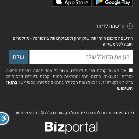
הרשמה לדיוור
הירשם לסיכום היומי של שוק ההון ולמבזקים של ביזפורטל - ניוזלטרים
חובה לכל משקיע
אני מאשר קבלת שני ניוזלטרים, אשר כל אחד מהווה רשימת תפוצה
נפרדת, בנושאים סיכום יומי והתראות חמות וקבלת דיוורים פרסומיים
בדואר אלקטרוני ו/ או באמצעות הסלולר בהתאם למפורט בסעיף 10
בתנאי
השימוש
כל הזכויות שמורות לחברת ביזפורטל תקשורת בע"מ ©
|
תנאי שימוש