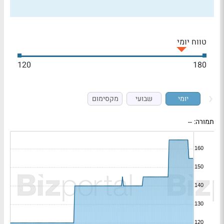
טווח יומי
120
180
יומי
שבועי
מקסימום
תמורה:
--