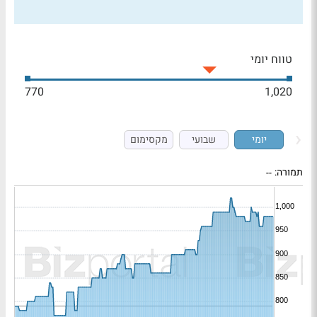
טווח יומי
770
1,020
יומי
שבועי
מקסימום
תמורה:
--