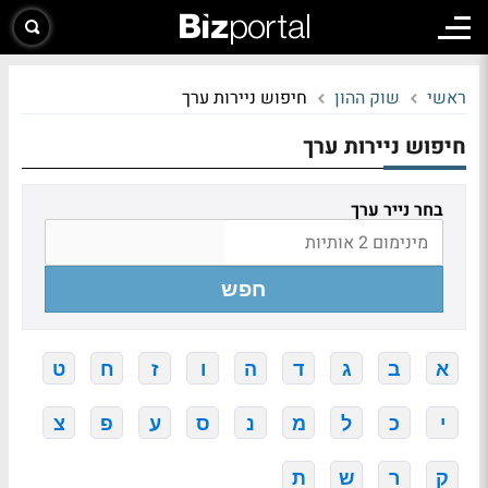
ראשי
שוק ההון
חיפוש ניירות ערך
חיפוש ניירות ערך
בחר נייר ערך
חפש
א
ב
ג
ד
ה
ו
ז
ח
ט
י
כ
ל
מ
נ
ס
ע
פ
צ
ק
ר
ש
ת