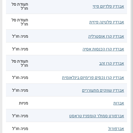
תעודת סל
אברדין פלדיום פיזי
חו"ל
תעודת סל
אברדין פלטינה פיזית
חו"ל
אברדין קרן אוסטרליה
מניה חו"ל
אברדין קרן הכנסות אסיה
מניה חו"ל
תעודת סל
אברדין קרן זהב
חו"ל
אברדין קרן נכסים פרימיום בינלאומית
מניה חו"ל
אברדין שווקים מתעוררים
מניה חו"ל
אברות
מניות
אברפורט סמולר קומפניז טראסט
מניה חו"ל
אברפורת'
מניה חו"ל