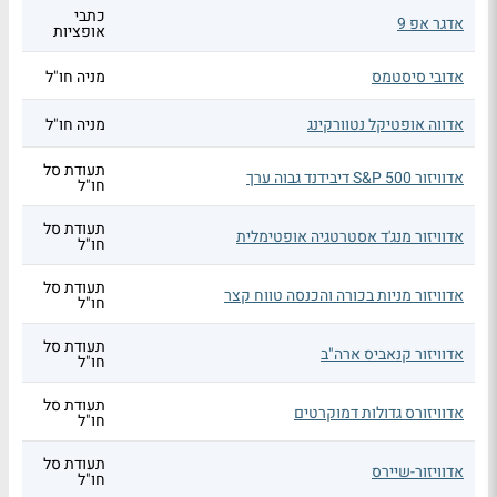
כתבי
אדגר אפ 9
אופציות
אדובי סיסטמס
מניה חו"ל
אדווה אופטיקל נטוורקינג
מניה חו"ל
תעודת סל
אדוויזור S&P 500 דיבידנד גבוה ערך
חו"ל
תעודת סל
אדוויזור מנג'ד אסטרטגיה אופטימלית
חו"ל
תעודת סל
אדוויזור מניות בכורה והכנסה טווח קצר
חו"ל
תעודת סל
אדוויזור קנאביס ארה"ב
חו"ל
תעודת סל
אדוויזורס גדולות דמוקרטים
חו"ל
תעודת סל
אדוויזור-שיירס
חו"ל