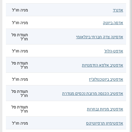
אדנרד
מניה חו"ל
אדסה ביוטק
מניה חו"ל
תעודת סל
אדסינה צדק חברתי בינלאומי
חו"ל
אדפט-הלת'
מניה חו"ל
תעודת סל
אדפטיב אלפא הזדמנויות
חו"ל
אדפטיב ביוטכנולוג'יז
מניה חו"ל
תעודת סל
אדפטיב הכנסה מרובת נכסים מגודרת
חו"ל
תעודת סל
אדפטיב מניות נבחרות
חו"ל
אדפטימיון תרפיוטיקס
מניה חו"ל