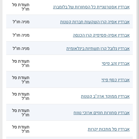
תעודת סל
אברדין אסטרטגיית כל הסחורות של בלומברג
חו"ל
אברדין אסיה קרן השקעות חברות קטנות
מניה חו"ל
אברדין אסיה-פסיפיק קרן הכנסה
מניה חו"ל
אברדין גלובל קרן תשתיות בינלאומית
מניה חו"ל
תעודת סל
אברדין זהב פיסי
חו"ל
תעודת סל
אברדין כסף פיזי
חו"ל
תעודת סל
אברדין ממוקד ארה"ב קטנות
חו"ל
תעודת סל
אברדין סחורות חוזים ארוכי טווח
חו"ל
תעודת סל
אברדין סל מתכות יקרות
חו"ל