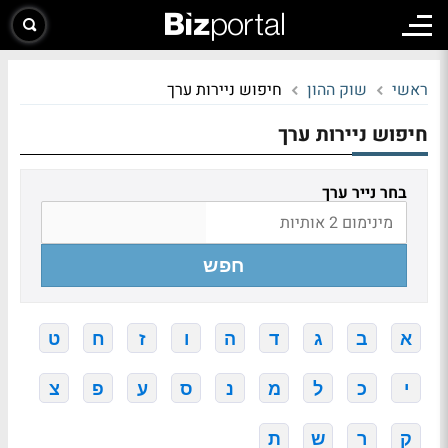
ראשי
שוק ההון
חיפוש ניירות ערך
חיפוש ניירות ערך
בחר נייר ערך
חפש
א
ב
ג
ד
ה
ו
ז
ח
ט
י
כ
ל
מ
נ
ס
ע
פ
צ
ק
ר
ש
ת