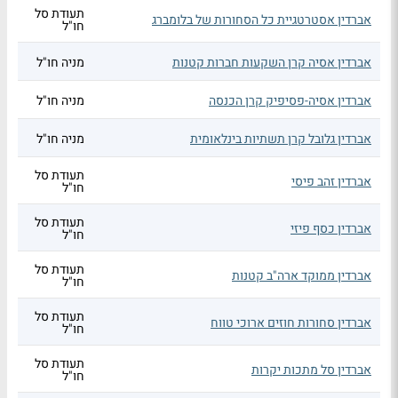
תעודת סל
אברדין אסטרטגיית כל הסחורות של בלומברג
חו"ל
אברדין אסיה קרן השקעות חברות קטנות
מניה חו"ל
אברדין אסיה-פסיפיק קרן הכנסה
מניה חו"ל
אברדין גלובל קרן תשתיות בינלאומית
מניה חו"ל
תעודת סל
אברדין זהב פיסי
חו"ל
תעודת סל
אברדין כסף פיזי
חו"ל
תעודת סל
אברדין ממוקד ארה"ב קטנות
חו"ל
תעודת סל
אברדין סחורות חוזים ארוכי טווח
חו"ל
תעודת סל
אברדין סל מתכות יקרות
חו"ל