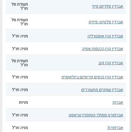
תעודת סל
אברדין פלדיום פיזי
חו"ל
תעודת סל
אברדין פלטינה פיזית
חו"ל
אברדין קרן אוסטרליה
מניה חו"ל
אברדין קרן הכנסות אסיה
מניה חו"ל
תעודת סל
אברדין קרן זהב
חו"ל
אברדין קרן נכסים פרימיום בינלאומית
מניה חו"ל
אברדין שווקים מתעוררים
מניה חו"ל
אברות
מניות
אברפורט סמולר קומפניז טראסט
מניה חו"ל
אברפורת'
מניה חו"ל