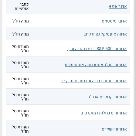
כתבי
אדגר אפ 9
אופציות
אדובי סיסטמס
מניה חו"ל
אדווה אופטיקל נטוורקינג
מניה חו"ל
תעודת סל
אדוויזור S&P 500 דיבידנד גבוה ערך
חו"ל
תעודת סל
אדוויזור מנג'ד אסטרטגיה אופטימלית
חו"ל
תעודת סל
אדוויזור מניות בכורה והכנסה טווח קצר
חו"ל
תעודת סל
אדוויזור קנאביס ארה"ב
חו"ל
תעודת סל
אדוויזורס גדולות דמוקרטים
חו"ל
תעודת סל
אדוויזור-שיירס
חו"ל