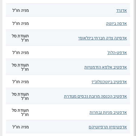
אדנרד
מניה חו"ל
אדסה ביוטק
מניה חו"ל
תעודת סל
אדסינה צדק חברתי בינלאומי
חו"ל
אדפט-הלת'
מניה חו"ל
תעודת סל
אדפטיב אלפא הזדמנויות
חו"ל
אדפטיב ביוטכנולוג'יז
מניה חו"ל
תעודת סל
אדפטיב הכנסה מרובת נכסים מגודרת
חו"ל
תעודת סל
אדפטיב מניות נבחרות
חו"ל
אדפטימיון תרפיוטיקס
מניה חו"ל