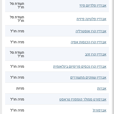
תעודת סל
אברדין פלדיום פיזי
חו"ל
תעודת סל
אברדין פלטינה פיזית
חו"ל
אברדין קרן אוסטרליה
מניה חו"ל
אברדין קרן הכנסות אסיה
מניה חו"ל
תעודת סל
אברדין קרן זהב
חו"ל
אברדין קרן נכסים פרימיום בינלאומית
מניה חו"ל
אברדין שווקים מתעוררים
מניה חו"ל
אברות
מניות
אברפורט סמולר קומפניז טראסט
מניה חו"ל
אברפורת'
מניה חו"ל