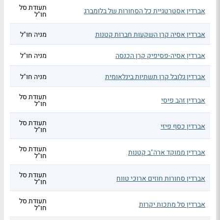
תעודת סל
אברדין אסטרטגיית כל הסחורות של בלומברג
חו"ל
אברדין אסיה קרן השקעות חברות קטנות
מניה חו"ל
אברדין אסיה-פסיפיק קרן הכנסה
מניה חו"ל
אברדין גלובל קרן תשתיות בינלאומית
מניה חו"ל
תעודת סל
אברדין זהב פיסי
חו"ל
תעודת סל
אברדין כסף פיזי
חו"ל
תעודת סל
אברדין ממוקד ארה"ב קטנות
חו"ל
תעודת סל
אברדין סחורות חוזים ארוכי טווח
חו"ל
תעודת סל
אברדין סל מתכות יקרות
חו"ל