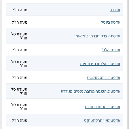
אדנרד
מניה חו"ל
אדסה ביוטק
מניה חו"ל
תעודת סל
אדסינה צדק חברתי בינלאומי
חו"ל
אדפט-הלת'
מניה חו"ל
תעודת סל
אדפטיב אלפא הזדמנויות
חו"ל
אדפטיב ביוטכנולוג'יז
מניה חו"ל
תעודת סל
אדפטיב הכנסה מרובת נכסים מגודרת
חו"ל
תעודת סל
אדפטיב מניות נבחרות
חו"ל
אדפטימיון תרפיוטיקס
מניה חו"ל