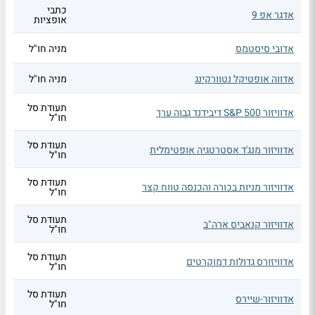
כתבי
אדגר אפ 9
אופציות
אדובי סיסטמס
מניה חו"ל
אדווה אופטיקל נטוורקינג
מניה חו"ל
תעודת סל
אדוויזור S&P 500 דיבידנד גבוה ערך
חו"ל
תעודת סל
אדוויזור מנג'ד אסטרטגיה אופטימלית
חו"ל
תעודת סל
אדוויזור מניות בכורה והכנסה טווח קצר
חו"ל
תעודת סל
אדוויזור קנאביס ארה"ב
חו"ל
תעודת סל
אדוויזורס גדולות דמוקרטים
חו"ל
תעודת סל
אדוויזור-שיירס
חו"ל