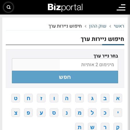
ראשי
שוק ההון
חיפוש ניירות ערך
חיפוש ניירות ערך
בחר נייר ערך
חפש
א
ב
ג
ד
ה
ו
ז
ח
ט
י
כ
ל
מ
נ
ס
ע
פ
צ
ק
ר
ש
ת