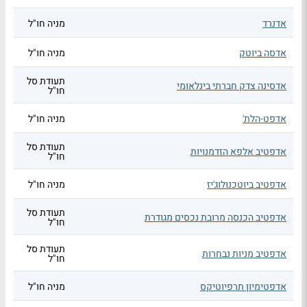
אדנרד
מניה חו"ל
אדסה ביוטק
מניה חו"ל
תעודת סל
אדסינה צדק חברתי בינלאומי
חו"ל
אדפט-הלת'
מניה חו"ל
תעודת סל
אדפטיב אלפא הזדמנויות
חו"ל
אדפטיב ביוטכנולוג'יז
מניה חו"ל
תעודת סל
אדפטיב הכנסה מרובת נכסים מגודרת
חו"ל
תעודת סל
אדפטיב מניות נבחרות
חו"ל
אדפטימיון תרפיוטיקס
מניה חו"ל