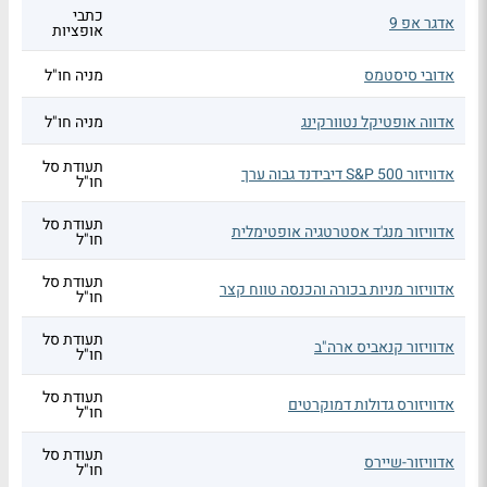
כתבי
אדגר אפ 9
אופציות
אדובי סיסטמס
מניה חו"ל
אדווה אופטיקל נטוורקינג
מניה חו"ל
תעודת סל
אדוויזור S&P 500 דיבידנד גבוה ערך
חו"ל
תעודת סל
אדוויזור מנג'ד אסטרטגיה אופטימלית
חו"ל
תעודת סל
אדוויזור מניות בכורה והכנסה טווח קצר
חו"ל
תעודת סל
אדוויזור קנאביס ארה"ב
חו"ל
תעודת סל
אדוויזורס גדולות דמוקרטים
חו"ל
תעודת סל
אדוויזור-שיירס
חו"ל