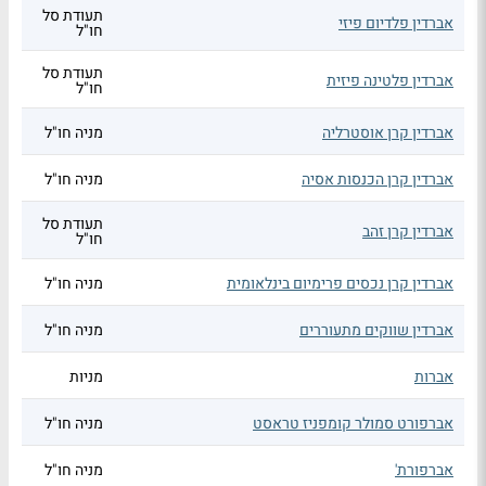
תעודת סל
אברדין פלדיום פיזי
חו"ל
תעודת סל
אברדין פלטינה פיזית
חו"ל
אברדין קרן אוסטרליה
מניה חו"ל
אברדין קרן הכנסות אסיה
מניה חו"ל
תעודת סל
אברדין קרן זהב
חו"ל
אברדין קרן נכסים פרימיום בינלאומית
מניה חו"ל
אברדין שווקים מתעוררים
מניה חו"ל
אברות
מניות
אברפורט סמולר קומפניז טראסט
מניה חו"ל
אברפורת'
מניה חו"ל