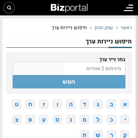
ראשי
שוק ההון
חיפוש ניירות ערך
חיפוש ניירות ערך
בחר נייר ערך
חפש
א
ב
ג
ד
ה
ו
ז
ח
ט
י
כ
ל
מ
נ
ס
ע
פ
צ
ק
ר
ש
ת