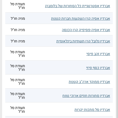
תעודת סל
אברדין אסטרטגיית כל הסחורות של בלומברג
חו"ל
אברדין אסיה קרן השקעות חברות קטנות
מניה חו"ל
אברדין אסיה-פסיפיק קרן הכנסה
מניה חו"ל
אברדין גלובל קרן תשתיות בינלאומית
מניה חו"ל
תעודת סל
אברדין זהב פיסי
חו"ל
תעודת סל
אברדין כסף פיזי
חו"ל
תעודת סל
אברדין ממוקד ארה"ב קטנות
חו"ל
תעודת סל
אברדין סחורות חוזים ארוכי טווח
חו"ל
תעודת סל
אברדין סל מתכות יקרות
חו"ל