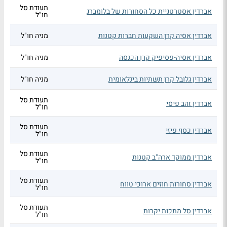
תעודת סל
אברדין אסטרטגיית כל הסחורות של בלומברג
חו"ל
אברדין אסיה קרן השקעות חברות קטנות
מניה חו"ל
אברדין אסיה-פסיפיק קרן הכנסה
מניה חו"ל
אברדין גלובל קרן תשתיות בינלאומית
מניה חו"ל
תעודת סל
אברדין זהב פיסי
חו"ל
תעודת סל
אברדין כסף פיזי
חו"ל
תעודת סל
אברדין ממוקד ארה"ב קטנות
חו"ל
תעודת סל
אברדין סחורות חוזים ארוכי טווח
חו"ל
תעודת סל
אברדין סל מתכות יקרות
חו"ל