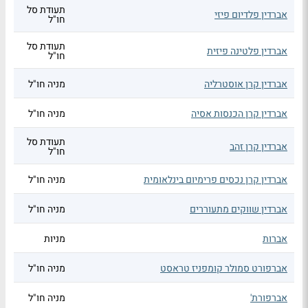
תעודת סל
אברדין פלדיום פיזי
חו"ל
תעודת סל
אברדין פלטינה פיזית
חו"ל
אברדין קרן אוסטרליה
מניה חו"ל
אברדין קרן הכנסות אסיה
מניה חו"ל
תעודת סל
אברדין קרן זהב
חו"ל
אברדין קרן נכסים פרימיום בינלאומית
מניה חו"ל
אברדין שווקים מתעוררים
מניה חו"ל
אברות
מניות
אברפורט סמולר קומפניז טראסט
מניה חו"ל
אברפורת'
מניה חו"ל