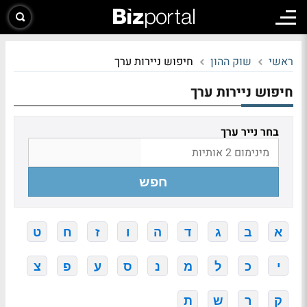
ראשי
שוק ההון
חיפוש ניירות ערך
חיפוש ניירות ערך
בחר נייר ערך
חפש
א
ב
ג
ד
ה
ו
ז
ח
ט
י
כ
ל
מ
נ
ס
ע
פ
צ
ק
ר
ש
ת