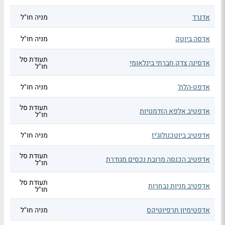
אדנרד
מניה חו"ל
אדסה ביוטק
מניה חו"ל
תעודת סל
אדסינה צדק חברתי בינלאומי
חו"ל
אדפט-הלת'
מניה חו"ל
תעודת סל
אדפטיב אלפא הזדמנויות
חו"ל
אדפטיב ביוטכנולוג'יז
מניה חו"ל
תעודת סל
אדפטיב הכנסה מרובת נכסים מגודרת
חו"ל
תעודת סל
אדפטיב מניות נבחרות
חו"ל
אדפטימיון תרפיוטיקס
מניה חו"ל