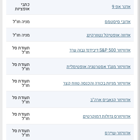
כתבי
אדגר אפ 9
אופציות
אדובי סיסטמס
מניה חו"ל
אדווה אופטיקל נטוורקינג
מניה חו"ל
תעודת סל
אדוויזור S&P 500 דיבידנד גבוה ערך
חו"ל
תעודת סל
אדוויזור מנג'ד אסטרטגיה אופטימלית
חו"ל
תעודת סל
אדוויזור מניות בכורה והכנסה טווח קצר
חו"ל
תעודת סל
אדוויזור קנאביס ארה"ב
חו"ל
תעודת סל
אדוויזורס גדולות דמוקרטים
חו"ל
תעודת סל
אדוויזור-שיירס
חו"ל