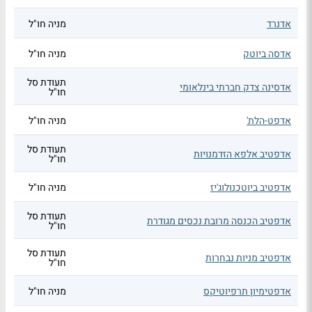
אדנרד
מניה חו"ל
אדסה ביוטק
מניה חו"ל
תעודת סל
אדסינה צדק חברתי בינלאומי
חו"ל
אדפט-הלת'
מניה חו"ל
תעודת סל
אדפטיב אלפא הזדמנויות
חו"ל
אדפטיב ביוטכנולוג'יז
מניה חו"ל
תעודת סל
אדפטיב הכנסה מרובת נכסים מגודרת
חו"ל
תעודת סל
אדפטיב מניות נבחרות
חו"ל
אדפטימיון תרפיוטיקס
מניה חו"ל