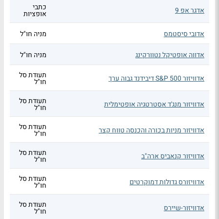
כתבי
אדגר אפ 9
אופציות
אדובי סיסטמס
מניה חו"ל
אדווה אופטיקל נטוורקינג
מניה חו"ל
תעודת סל
אדוויזור S&P 500 דיבידנד גבוה ערך
חו"ל
תעודת סל
אדוויזור מנג'ד אסטרטגיה אופטימלית
חו"ל
תעודת סל
אדוויזור מניות בכורה והכנסה טווח קצר
חו"ל
תעודת סל
אדוויזור קנאביס ארה"ב
חו"ל
תעודת סל
אדוויזורס גדולות דמוקרטים
חו"ל
תעודת סל
אדוויזור-שיירס
חו"ל