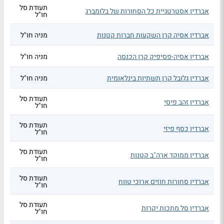
תעודת סל
אברדין אסטרטגיית כל הסחורות של בלומברג
חו"ל
אברדין אסיה קרן השקעות חברות קטנות
מניה חו"ל
אברדין אסיה-פסיפיק קרן הכנסה
מניה חו"ל
אברדין גלובל קרן תשתיות בינלאומית
מניה חו"ל
תעודת סל
אברדין זהב פיסי
חו"ל
תעודת סל
אברדין כסף פיזי
חו"ל
תעודת סל
אברדין ממוקד ארה"ב קטנות
חו"ל
תעודת סל
אברדין סחורות חוזים ארוכי טווח
חו"ל
תעודת סל
אברדין סל מתכות יקרות
חו"ל