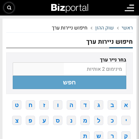
ראשי
שוק ההון
חיפוש ניירות ערך
חיפוש ניירות ערך
בחר נייר ערך
חפש
א
ב
ג
ד
ה
ו
ז
ח
ט
י
כ
ל
מ
נ
ס
ע
פ
צ
ק
ר
ש
ת