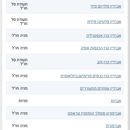
תעודת סל
אברדין פלדיום פיזי
חו"ל
תעודת סל
אברדין פלטינה פיזית
חו"ל
אברדין קרן אוסטרליה
מניה חו"ל
אברדין קרן הכנסות אסיה
מניה חו"ל
תעודת סל
אברדין קרן זהב
חו"ל
אברדין קרן נכסים פרימיום בינלאומית
מניה חו"ל
אברדין שווקים מתעוררים
מניה חו"ל
אברות
מניות
אברפורט סמולר קומפניז טראסט
מניה חו"ל
אברפורת'
מניה חו"ל