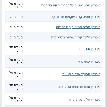
תעודת סל
אברדין אסטרטגיית כל הסחורות של בלומברג
חו"ל
אברדין אסיה קרן השקעות חברות קטנות
מניה חו"ל
אברדין אסיה-פסיפיק קרן הכנסה
מניה חו"ל
אברדין גלובל קרן תשתיות בינלאומית
מניה חו"ל
תעודת סל
אברדין זהב פיסי
חו"ל
תעודת סל
אברדין כסף פיזי
חו"ל
תעודת סל
אברדין ממוקד ארה"ב קטנות
חו"ל
תעודת סל
אברדין סחורות חוזים ארוכי טווח
חו"ל
תעודת סל
אברדין סל מתכות יקרות
חו"ל