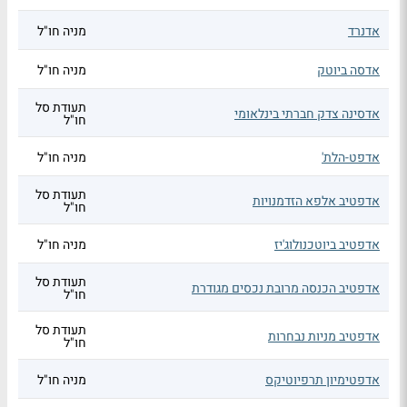
אדנרד
מניה חו"ל
אדסה ביוטק
מניה חו"ל
תעודת סל
אדסינה צדק חברתי בינלאומי
חו"ל
אדפט-הלת'
מניה חו"ל
תעודת סל
אדפטיב אלפא הזדמנויות
חו"ל
אדפטיב ביוטכנולוג'יז
מניה חו"ל
תעודת סל
אדפטיב הכנסה מרובת נכסים מגודרת
חו"ל
תעודת סל
אדפטיב מניות נבחרות
חו"ל
אדפטימיון תרפיוטיקס
מניה חו"ל