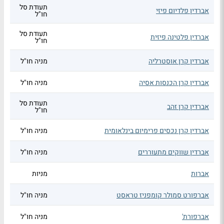
תעודת סל
אברדין פלדיום פיזי
חו"ל
תעודת סל
אברדין פלטינה פיזית
חו"ל
אברדין קרן אוסטרליה
מניה חו"ל
אברדין קרן הכנסות אסיה
מניה חו"ל
תעודת סל
אברדין קרן זהב
חו"ל
אברדין קרן נכסים פרימיום בינלאומית
מניה חו"ל
אברדין שווקים מתעוררים
מניה חו"ל
אברות
מניות
אברפורט סמולר קומפניז טראסט
מניה חו"ל
אברפורת'
מניה חו"ל