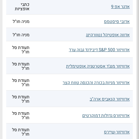
כתבי
אדגר אפ 9
אופציות
אדובי סיסטמס
מניה חו"ל
אדווה אופטיקל נטוורקינג
מניה חו"ל
תעודת סל
אדוויזור S&P 500 דיבידנד גבוה ערך
חו"ל
תעודת סל
אדוויזור מנג'ד אסטרטגיה אופטימלית
חו"ל
תעודת סל
אדוויזור מניות בכורה והכנסה טווח קצר
חו"ל
תעודת סל
אדוויזור קנאביס ארה"ב
חו"ל
תעודת סל
אדוויזורס גדולות דמוקרטים
חו"ל
תעודת סל
אדוויזור-שיירס
חו"ל