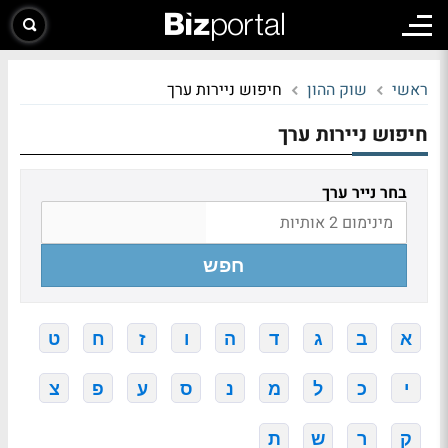
ראשי
שוק ההון
חיפוש ניירות ערך
חיפוש ניירות ערך
בחר נייר ערך
חפש
א
ב
ג
ד
ה
ו
ז
ח
ט
י
כ
ל
מ
נ
ס
ע
פ
צ
ק
ר
ש
ת