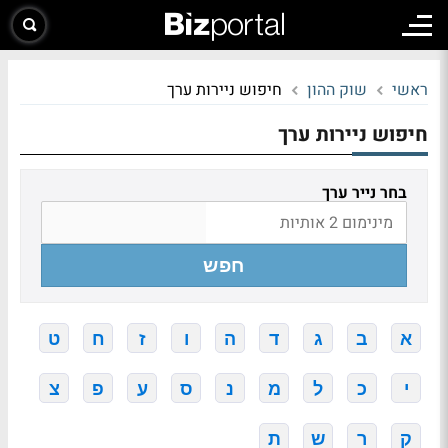
ראשי
שוק ההון
חיפוש ניירות ערך
חיפוש ניירות ערך
בחר נייר ערך
חפש
א
ב
ג
ד
ה
ו
ז
ח
ט
י
כ
ל
מ
נ
ס
ע
פ
צ
ק
ר
ש
ת