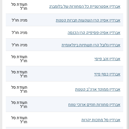
תעודת סל
אברדין אסטרטגיית כל הסחורות של בלומברג
חו"ל
אברדין אסיה קרן השקעות חברות קטנות
מניה חו"ל
אברדין אסיה-פסיפיק קרן הכנסה
מניה חו"ל
אברדין גלובל קרן תשתיות בינלאומית
מניה חו"ל
תעודת סל
אברדין זהב פיסי
חו"ל
תעודת סל
אברדין כסף פיזי
חו"ל
תעודת סל
אברדין ממוקד ארה"ב קטנות
חו"ל
תעודת סל
אברדין סחורות חוזים ארוכי טווח
חו"ל
תעודת סל
אברדין סל מתכות יקרות
חו"ל