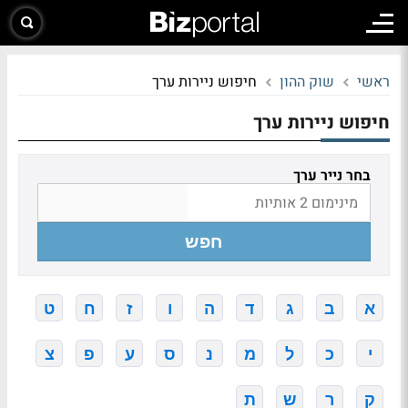
ראשי
שוק ההון
חיפוש ניירות ערך
חיפוש ניירות ערך
בחר נייר ערך
חפש
א
ב
ג
ד
ה
ו
ז
ח
ט
י
כ
ל
מ
נ
ס
ע
פ
צ
ק
ר
ש
ת