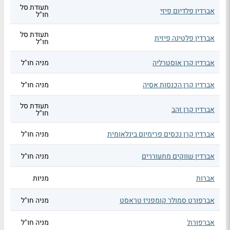
תעודת סל
אברדין פלדיום פיזי
חו"ל
תעודת סל
אברדין פלטינה פיזית
חו"ל
אברדין קרן אוסטרליה
מניה חו"ל
אברדין קרן הכנסות אסיה
מניה חו"ל
תעודת סל
אברדין קרן זהב
חו"ל
אברדין קרן נכסים פרימיום בינלאומית
מניה חו"ל
אברדין שווקים מתעוררים
מניה חו"ל
אברות
מניות
אברפורט סמולר קומפניז טראסט
מניה חו"ל
אברפורת'
מניה חו"ל