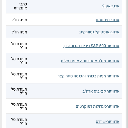
כתבי
אדגר אפ 9
אופציות
אדובי סיסטמס
מניה חו"ל
אדווה אופטיקל נטוורקינג
מניה חו"ל
תעודת סל
אדוויזור S&P 500 דיבידנד גבוה ערך
חו"ל
תעודת סל
אדוויזור מנג'ד אסטרטגיה אופטימלית
חו"ל
תעודת סל
אדוויזור מניות בכורה והכנסה טווח קצר
חו"ל
תעודת סל
אדוויזור קנאביס ארה"ב
חו"ל
תעודת סל
אדוויזורס גדולות דמוקרטים
חו"ל
תעודת סל
אדוויזור-שיירס
חו"ל