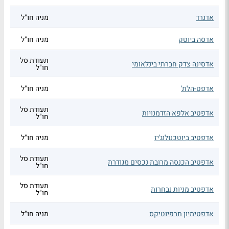
אדנרד
מניה חו"ל
אדסה ביוטק
מניה חו"ל
תעודת סל
אדסינה צדק חברתי בינלאומי
חו"ל
אדפט-הלת'
מניה חו"ל
תעודת סל
אדפטיב אלפא הזדמנויות
חו"ל
אדפטיב ביוטכנולוג'יז
מניה חו"ל
תעודת סל
אדפטיב הכנסה מרובת נכסים מגודרת
חו"ל
תעודת סל
אדפטיב מניות נבחרות
חו"ל
אדפטימיון תרפיוטיקס
מניה חו"ל