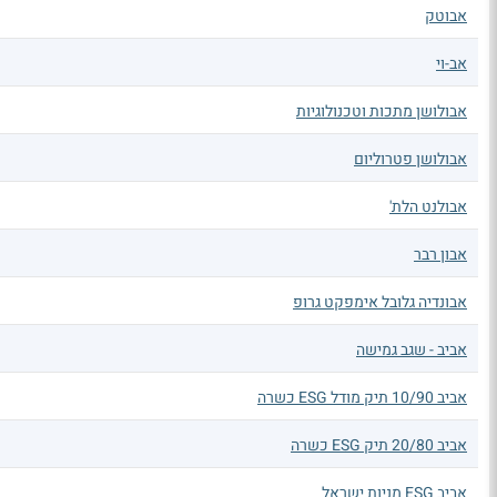
אבוטק
אב-וי
אבולושן מתכות וטכנולוגיות
אבולושן פטרוליום
אבולנט הלת'
אבון רבר
אבונדיה גלובל אימפקט גרופ
אביב - שגב גמישה
אביב 10/90 תיק מודל ESG כשרה
אביב 20/80 תיק ESG כשרה
אביב ESG מניות ישראל