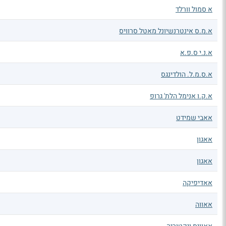
א סמול וורלד
א.מ.ס אינטרנשיונל מאטל סרוויס
א.נ.י ס.פ.א
א.ס.מ.ל. הולדינגס
א.ק.ו אנימל הלת' גרופ
אאבי שמידט
אאגון
אאגון
אאדיפיקה
אאווה