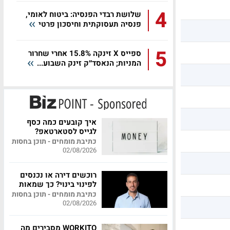
4
שלושת רבדי הפנסיה: ביטוח לאומי,
פנסיה תעסוקתית וחיסכון פרטי
5
ספייס X זינקה 15.8% אחרי שחרור
המניות; הנאסד״ק זינק השבוע...
איך קובעים כמה כסף
לגייס לסטארטאפ?
כתיבת מומחים - תוכן בחסות
02/08/2026
רוכשים דירה או נכנסים
לפינוי בינוי? כך שמאות
מקצועית יכולה לחסוך
כתיבת מומחים - תוכן בחסות
לכם מאות אלפי שקלים
02/08/2026
WORKITO מסבירים מה