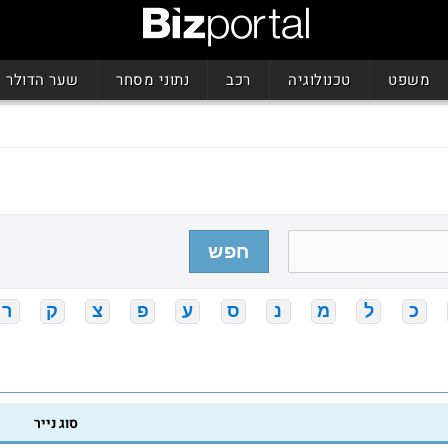
משפט
טכנולוגיה
רכב
נתוני מסחר
שער הדולר
חפש
כ
ל
מ
נ
ס
ע
פ
צ
ק
ר
סוג נייר