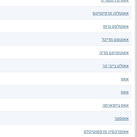
אאוויס ויקטוריה
אאוטלוק תרפיוטיקס
אאוטלסט גרופ
אאוטסט מדיקל
אאוטפרונט מדיה
אאולט בייבי קר
אאון
אאון
אאון ביופארמה
אאוסטר
אאופרקסיה פרמסוטיקלס