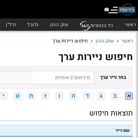
הירשמו
ראשי
שוק ההון
גלובל
נדל"ן
כל הכותרות
ראשי
שוק ההון
חיפוש ניירות ערך
חיפוש ניירות ערך
בחר נייר ערך
א
ב
ג
ד
ה
ו
ז
ח
ט
י
תוצאות חיפוש
שם נייר