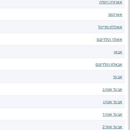
אארורה רוסיה
אארקום
אאת'לון מדיקל
אאת'ר הולדינגס
אבאו
אבאלון הולדינגס
אב-גד
אב-גד אגח ב
אב-גד אגח ג
אב-גד אגח ד
אב-גד אופ 2