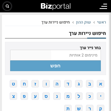
ראשי
שוק ההון
חיפוש ניירות ערך
חיפוש ניירות ערך
בחר נייר ערך
חפש
א
ב
ג
ד
ה
ו
ז
ח
ט
י
כ
ל
מ
נ
ס
ע
פ
צ
ק
ר
ש
ת