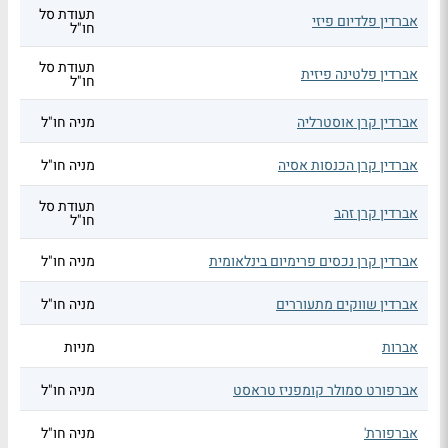
תעודת סל
אברדין פלדיום פיזי
חו"ל
תעודת סל
אברדין פלטינה פיזית
חו"ל
אברדין קרן אוסטרליה
מניה חו"ל
אברדין קרן הכנסות אסיה
מניה חו"ל
תעודת סל
אברדין קרן זהב
חו"ל
אברדין קרן נכסים פרימיום בינלאומית
מניה חו"ל
אברדין שווקים מתעוררים
מניה חו"ל
אברות
מניות
אברפורט סמולר קומפניז טראסט
מניה חו"ל
אברפורת'
מניה חו"ל