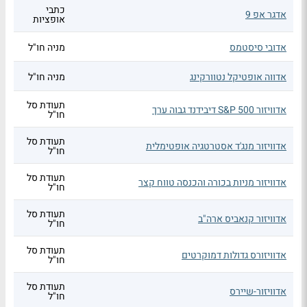
כתבי
אדגר אפ 9
אופציות
אדובי סיסטמס
מניה חו"ל
אדווה אופטיקל נטוורקינג
מניה חו"ל
תעודת סל
אדוויזור S&P 500 דיבידנד גבוה ערך
חו"ל
תעודת סל
אדוויזור מנג'ד אסטרטגיה אופטימלית
חו"ל
תעודת סל
אדוויזור מניות בכורה והכנסה טווח קצר
חו"ל
תעודת סל
אדוויזור קנאביס ארה"ב
חו"ל
תעודת סל
אדוויזורס גדולות דמוקרטים
חו"ל
תעודת סל
אדוויזור-שיירס
חו"ל