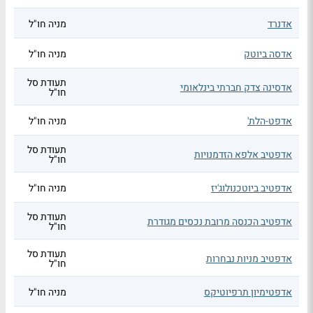
אדנרד
מניה חו"ל
אדסה ביוטק
מניה חו"ל
תעודת סל
אדסינה צדק חברתי בינלאומי
חו"ל
אדפט-הלת'
מניה חו"ל
תעודת סל
אדפטיב אלפא הזדמנויות
חו"ל
אדפטיב ביוטכנולוג'יז
מניה חו"ל
תעודת סל
אדפטיב הכנסה מרובת נכסים מגודרת
חו"ל
תעודת סל
אדפטיב מניות נבחרות
חו"ל
אדפטימיון תרפיוטיקס
מניה חו"ל