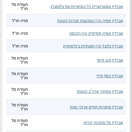
תעודת סל
אברדין אסטרטגיית כל הסחורות של בלומברג
חו"ל
אברדין אסיה קרן השקעות חברות קטנות
מניה חו"ל
אברדין אסיה-פסיפיק קרן הכנסה
מניה חו"ל
אברדין גלובל קרן תשתיות בינלאומית
מניה חו"ל
תעודת סל
אברדין זהב פיסי
חו"ל
תעודת סל
אברדין כסף פיזי
חו"ל
תעודת סל
אברדין ממוקד ארה"ב קטנות
חו"ל
תעודת סל
אברדין סחורות חוזים ארוכי טווח
חו"ל
תעודת סל
אברדין סל מתכות יקרות
חו"ל