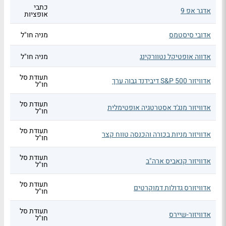
כתבי
אדגר אפ 9
אופציות
אדובי סיסטמס
מניה חו"ל
אדווה אופטיקל נטוורקינג
מניה חו"ל
תעודת סל
אדוויזור S&P 500 דיבידנד גבוה ערך
חו"ל
תעודת סל
אדוויזור מנג'ד אסטרטגיה אופטימלית
חו"ל
תעודת סל
אדוויזור מניות בכורה והכנסה טווח קצר
חו"ל
תעודת סל
אדוויזור קנאביס ארה"ב
חו"ל
תעודת סל
אדוויזורס גדולות דמוקרטים
חו"ל
תעודת סל
אדוויזור-שיירס
חו"ל