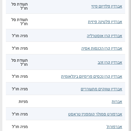
תעודת סל
אברדין פלדיום פיזי
חו"ל
תעודת סל
אברדין פלטינה פיזית
חו"ל
אברדין קרן אוסטרליה
מניה חו"ל
אברדין קרן הכנסות אסיה
מניה חו"ל
תעודת סל
אברדין קרן זהב
חו"ל
אברדין קרן נכסים פרימיום בינלאומית
מניה חו"ל
אברדין שווקים מתעוררים
מניה חו"ל
אברות
מניות
אברפורט סמולר קומפניז טראסט
מניה חו"ל
אברפורת'
מניה חו"ל