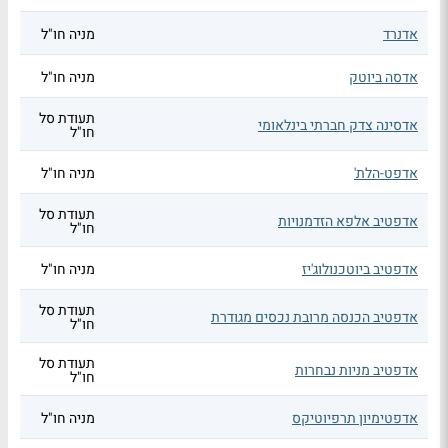
אדנרד
מניה חו"ל
אדסה ביוטק
מניה חו"ל
תעודת סל
אדסינה צדק חברתי בינלאומי
חו"ל
אדפט-הלת'
מניה חו"ל
תעודת סל
אדפטיב אלפא הזדמנויות
חו"ל
אדפטיב ביוטכנולוג'יז
מניה חו"ל
תעודת סל
אדפטיב הכנסה מרובת נכסים מגודרת
חו"ל
תעודת סל
אדפטיב מניות נבחרות
חו"ל
אדפטימיון תרפיוטיקס
מניה חו"ל