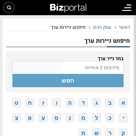
ראשי
שוק ההון
חיפוש ניירות ערך
חיפוש ניירות ערך
בחר נייר ערך
חפש
א
ב
ג
ד
ה
ו
ז
ח
ט
י
כ
ל
מ
נ
ס
ע
פ
צ
ק
ר
ש
ת