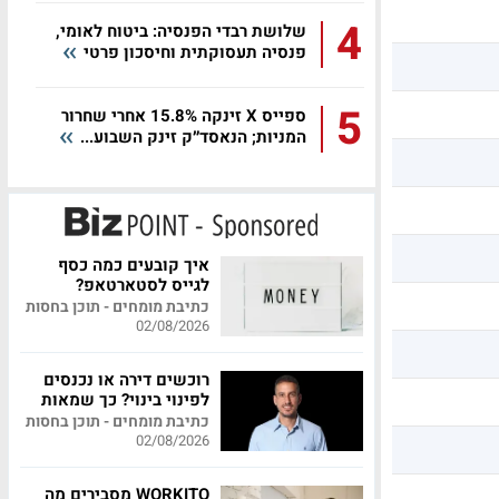
4
שלושת רבדי הפנסיה: ביטוח לאומי,
פנסיה תעסוקתית וחיסכון פרטי
5
ספייס X זינקה 15.8% אחרי שחרור
המניות; הנאסד״ק זינק השבוע...
איך קובעים כמה כסף
לגייס לסטארטאפ?
כתיבת מומחים - תוכן בחסות
02/08/2026
רוכשים דירה או נכנסים
לפינוי בינוי? כך שמאות
מקצועית יכולה לחסוך
כתיבת מומחים - תוכן בחסות
לכם מאות אלפי שקלים
02/08/2026
WORKITO מסבירים מה