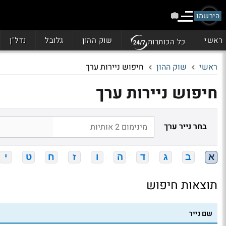
הירשמו
ראשי
שוק ההון
גלובל
נדל"ן
כל הכותרות
ראשי
שוק ההון
חיפוש ניירות ערך
חיפוש ניירות ערך
בחר נייר ערך
א
ב
ג
ד
ה
ו
ז
ח
ט
י
תוצאות חיפוש
שם נייר