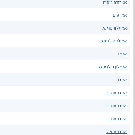
אארורה רוסיה
אארקום
אאת'לון מדיקל
אאת'ר הולדינגס
אבאו
אבאלון הולדינגס
אב-גד
אב-גד אגח ב
אב-גד אגח ג
אב-גד אגח ד
אב-גד אופ 2