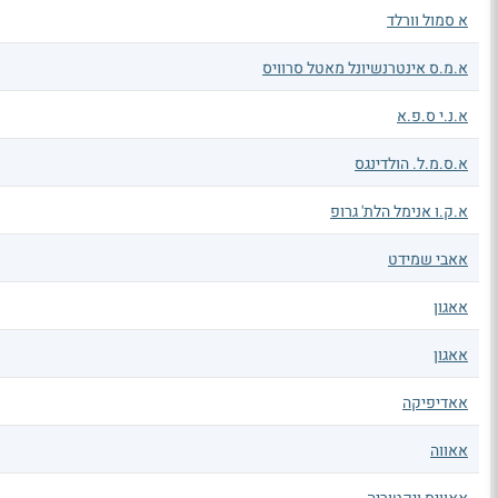
א סמול וורלד
א.מ.ס אינטרנשיונל מאטל סרוויס
א.נ.י ס.פ.א
א.ס.מ.ל. הולדינגס
א.ק.ו אנימל הלת' גרופ
אאבי שמידט
אאגון
אאגון
אאדיפיקה
אאווה