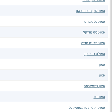
אאוויס ויקטוריה
אאוטלוק תרפיוטיקס
אאוטלסט גרופ
אאוטסט מדיקל
אאוטפרונט מדיה
אאולט בייבי קר
אאון
אאון
אאון ביופארמה
אאוסטר
אאופרקסיה פרמסוטיקלס