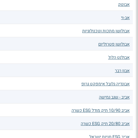
אבוטק
אב-וי
אבולושן מתכות וטכנולוגיות
אבולושן פטרוליום
אבולנט הלת'
אבון רבר
אבונדיה גלובל אימפקט גרופ
אביב - שגב גמישה
אביב 10/90 תיק מודל ESG כשרה
אביב 20/80 תיק ESG כשרה
אביב ESG מניות ישראל