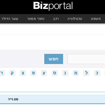
משפט
טכנולוגיה
רכב
נתוני מסחר
שער הדולר
חפש
כ
ל
מ
נ
ס
ע
פ
צ
ק
ר
סוג נייר