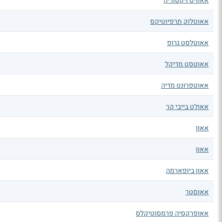
אאוויס ויקטוריה
אאוטלוק תרפיוטיקס
אאוטלסט גרופ
אאוטסט מדיקל
אאוטפרונט מדיה
אאולט בייבי קר
אאון
אאון
אאון ביופארמה
אאוסטר
אאופרקסיה פרמסוטיקלס