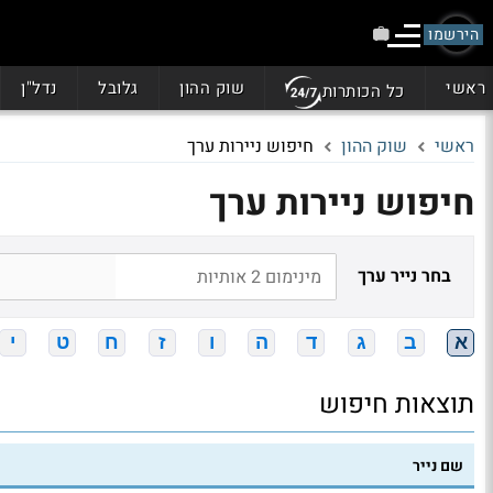
הירשמו
ראשי
שוק ההון
גלובל
נדל"ן
כל הכותרות
ראשי
שוק ההון
חיפוש ניירות ערך
חיפוש ניירות ערך
בחר נייר ערך
א
ב
ג
ד
ה
ו
ז
ח
ט
י
תוצאות חיפוש
שם נייר