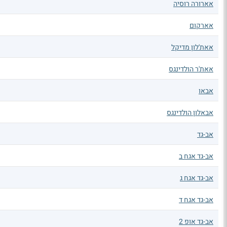
אארורה רוסיה
אארקום
אאת'לון מדיקל
אאת'ר הולדינגס
אבאו
אבאלון הולדינגס
אב-גד
אב-גד אגח ב
אב-גד אגח ג
אב-גד אגח ד
אב-גד אופ 2