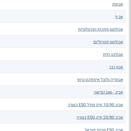
אבוטק
אב-וי
אבולושן מתכות וטכנולוגיות
אבולושן פטרוליום
אבולנט הלת'
אבון רבר
אבונדיה גלובל אימפקט גרופ
אביב - שגב גמישה
אביב 10/90 תיק מודל ESG כשרה
אביב 20/80 תיק ESG כשרה
אביב ESG מניות ישראל