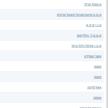
א סמול וורלד
א.מ.ס אינטרנשיונל מאטל סרוויס
א.נ.י ס.פ.א
א.ס.מ.ל. הולדינגס
א.ק.ו אנימל הלת' גרופ
אאבי שמידט
אאגון
אאגון
אאדיפיקה
אאווה