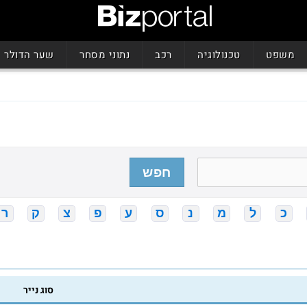
משפט
טכנולוגיה
רכב
נתוני מסחר
שער הדולר
חפש
כ
ל
מ
נ
ס
ע
פ
צ
ק
ר
סוג נייר