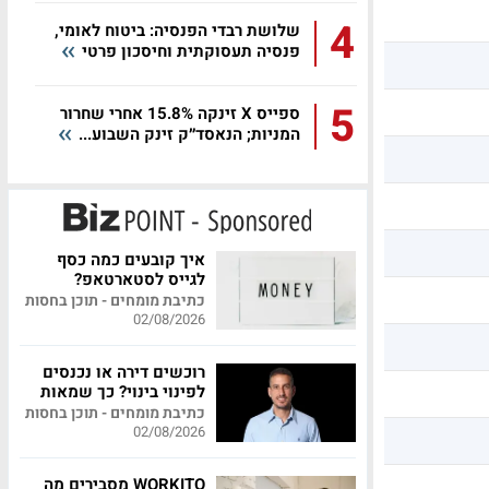
4
שלושת רבדי הפנסיה: ביטוח לאומי,
פנסיה תעסוקתית וחיסכון פרטי
5
ספייס X זינקה 15.8% אחרי שחרור
המניות; הנאסד״ק זינק השבוע...
איך קובעים כמה כסף
לגייס לסטארטאפ?
כתיבת מומחים - תוכן בחסות
02/08/2026
רוכשים דירה או נכנסים
לפינוי בינוי? כך שמאות
מקצועית יכולה לחסוך
כתיבת מומחים - תוכן בחסות
לכם מאות אלפי שקלים
02/08/2026
WORKITO מסבירים מה