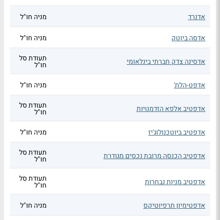
אדנרד
מניה חו"ל
אדסה ביוטק
מניה חו"ל
תעודת סל
אדסינה צדק חברתי בינלאומי
חו"ל
אדפט-הלת'
מניה חו"ל
תעודת סל
אדפטיב אלפא הזדמנויות
חו"ל
אדפטיב ביוטכנולוג'יז
מניה חו"ל
תעודת סל
אדפטיב הכנסה מרובת נכסים מגודרת
חו"ל
תעודת סל
אדפטיב מניות נבחרות
חו"ל
אדפטימיון תרפיוטיקס
מניה חו"ל