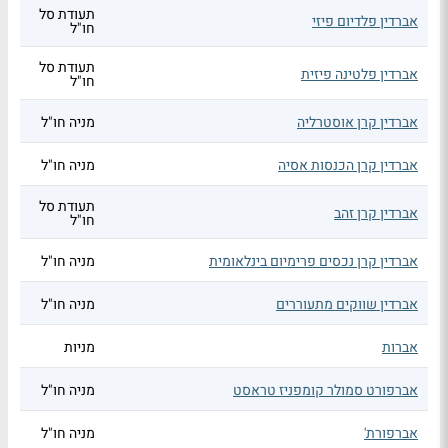
תעודת סל
אברדין פלדיום פיזי
חו"ל
תעודת סל
אברדין פלטינה פיזית
חו"ל
אברדין קרן אוסטרליה
מניה חו"ל
אברדין קרן הכנסות אסיה
מניה חו"ל
תעודת סל
אברדין קרן זהב
חו"ל
אברדין קרן נכסים פרימיום בינלאומית
מניה חו"ל
אברדין שווקים מתעוררים
מניה חו"ל
אברות
מניות
אברפורט סמולר קומפניז טראסט
מניה חו"ל
אברפורת'
מניה חו"ל