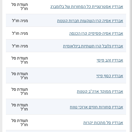
תעודת סל
אברדין אסטרטגיית כל הסחורות של בלומברג
חו"ל
אברדין אסיה קרן השקעות חברות קטנות
מניה חו"ל
אברדין אסיה-פסיפיק קרן הכנסה
מניה חו"ל
אברדין גלובל קרן תשתיות בינלאומית
מניה חו"ל
תעודת סל
אברדין זהב פיסי
חו"ל
תעודת סל
אברדין כסף פיזי
חו"ל
תעודת סל
אברדין ממוקד ארה"ב קטנות
חו"ל
תעודת סל
אברדין סחורות חוזים ארוכי טווח
חו"ל
תעודת סל
אברדין סל מתכות יקרות
חו"ל