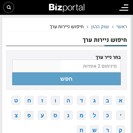
ראשי
שוק ההון
חיפוש ניירות ערך
חיפוש ניירות ערך
בחר נייר ערך
חפש
א
ב
ג
ד
ה
ו
ז
ח
ט
י
כ
ל
מ
נ
ס
ע
פ
צ
ק
ר
ש
ת