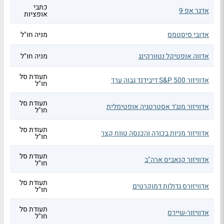
כתבי
אדגר אפ 9
אופציות
אדובי סיסטמס
מניה חו"ל
אדווה אופטיקל נטוורקינג
מניה חו"ל
תעודת סל
אדוויזור S&P 500 דיבידנד גבוה ערך
חו"ל
תעודת סל
אדוויזור מנג'ד אסטרטגיה אופטימלית
חו"ל
תעודת סל
אדוויזור מניות בכורה והכנסה טווח קצר
חו"ל
תעודת סל
אדוויזור קנאביס ארה"ב
חו"ל
תעודת סל
אדוויזורס גדולות דמוקרטים
חו"ל
תעודת סל
אדוויזור-שיירס
חו"ל