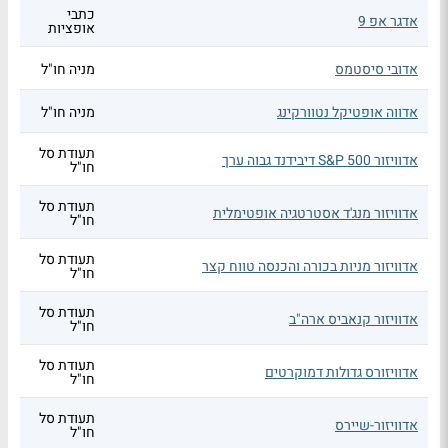
כתבי
אדגר אפ 9
אופציות
אדובי סיסטמס
מניה חו"ל
אדווה אופטיקל נטוורקינג
מניה חו"ל
תעודת סל
אדוויזור S&P 500 דיבידנד גבוה ערך
חו"ל
תעודת סל
אדוויזור מנג'ד אסטרטגיה אופטימלית
חו"ל
תעודת סל
אדוויזור מניות בכורה והכנסה טווח קצר
חו"ל
תעודת סל
אדוויזור קנאביס ארה"ב
חו"ל
תעודת סל
אדוויזורס גדולות דמוקרטים
חו"ל
תעודת סל
אדוויזור-שיירס
חו"ל