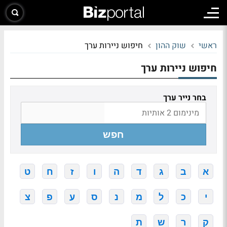
ראשי
שוק ההון
חיפוש ניירות ערך
חיפוש ניירות ערך
בחר נייר ערך
חפש
א
ב
ג
ד
ה
ו
ז
ח
ט
י
כ
ל
מ
נ
ס
ע
פ
צ
ק
ר
ש
ת