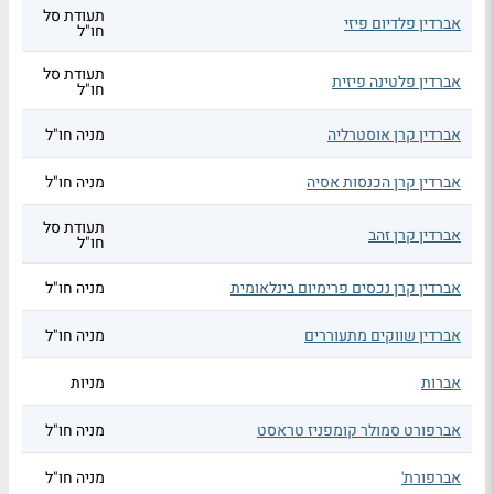
תעודת סל
אברדין פלדיום פיזי
חו"ל
תעודת סל
אברדין פלטינה פיזית
חו"ל
אברדין קרן אוסטרליה
מניה חו"ל
אברדין קרן הכנסות אסיה
מניה חו"ל
תעודת סל
אברדין קרן זהב
חו"ל
אברדין קרן נכסים פרימיום בינלאומית
מניה חו"ל
אברדין שווקים מתעוררים
מניה חו"ל
אברות
מניות
אברפורט סמולר קומפניז טראסט
מניה חו"ל
אברפורת'
מניה חו"ל