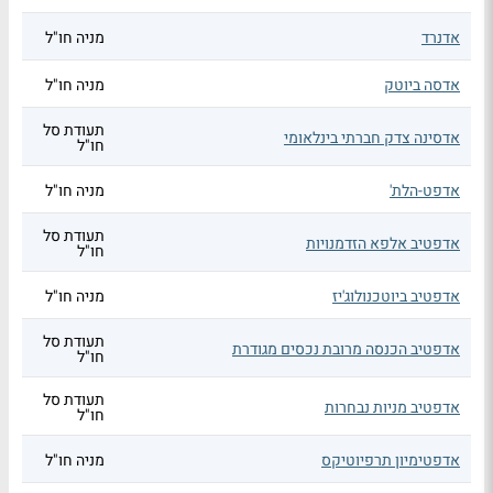
אדנרד
מניה חו"ל
אדסה ביוטק
מניה חו"ל
תעודת סל
אדסינה צדק חברתי בינלאומי
חו"ל
אדפט-הלת'
מניה חו"ל
תעודת סל
אדפטיב אלפא הזדמנויות
חו"ל
אדפטיב ביוטכנולוג'יז
מניה חו"ל
תעודת סל
אדפטיב הכנסה מרובת נכסים מגודרת
חו"ל
תעודת סל
אדפטיב מניות נבחרות
חו"ל
אדפטימיון תרפיוטיקס
מניה חו"ל