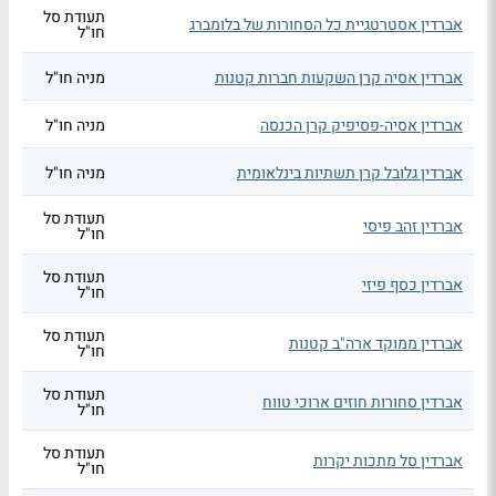
תעודת סל
אברדין אסטרטגיית כל הסחורות של בלומברג
חו"ל
אברדין אסיה קרן השקעות חברות קטנות
מניה חו"ל
אברדין אסיה-פסיפיק קרן הכנסה
מניה חו"ל
אברדין גלובל קרן תשתיות בינלאומית
מניה חו"ל
תעודת סל
אברדין זהב פיסי
חו"ל
תעודת סל
אברדין כסף פיזי
חו"ל
תעודת סל
אברדין ממוקד ארה"ב קטנות
חו"ל
תעודת סל
אברדין סחורות חוזים ארוכי טווח
חו"ל
תעודת סל
אברדין סל מתכות יקרות
חו"ל