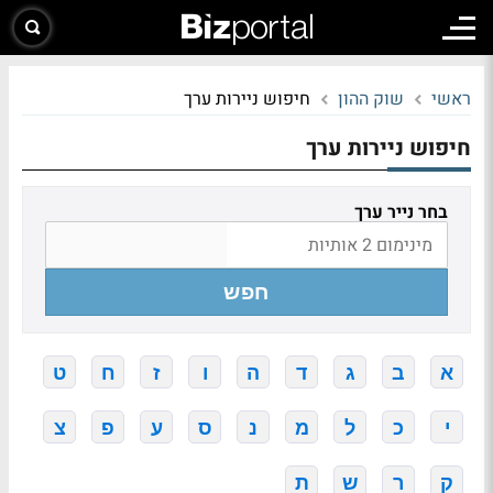
ראשי
שוק ההון
חיפוש ניירות ערך
חיפוש ניירות ערך
בחר נייר ערך
חפש
א
ב
ג
ד
ה
ו
ז
ח
ט
י
כ
ל
מ
נ
ס
ע
פ
צ
ק
ר
ש
ת