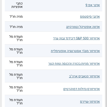
כתבי
אדגר אפ 9
אופציות
אדובי סיסטמס
מניה חו"ל
אדווה אופטיקל נטוורקינג
מניה חו"ל
תעודת סל
אדוויזור S&P 500 דיבידנד גבוה ערך
חו"ל
תעודת סל
אדוויזור מנג'ד אסטרטגיה אופטימלית
חו"ל
תעודת סל
אדוויזור מניות בכורה והכנסה טווח קצר
חו"ל
תעודת סל
אדוויזור קנאביס ארה"ב
חו"ל
תעודת סל
אדוויזורס גדולות דמוקרטים
חו"ל
תעודת סל
אדוויזור-שיירס
חו"ל