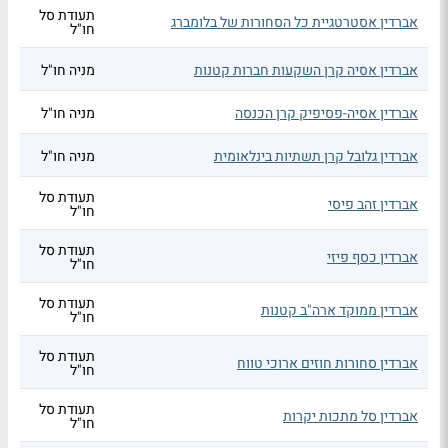
תעודת סל
אברדין אסטרטגיית כל הסחורות של בלומברג
חו"ל
אברדין אסיה קרן השקעות חברות קטנות
מניה חו"ל
אברדין אסיה-פסיפיק קרן הכנסה
מניה חו"ל
אברדין גלובל קרן תשתיות בינלאומית
מניה חו"ל
תעודת סל
אברדין זהב פיסי
חו"ל
תעודת סל
אברדין כסף פיזי
חו"ל
תעודת סל
אברדין ממוקד ארה"ב קטנות
חו"ל
תעודת סל
אברדין סחורות חוזים ארוכי טווח
חו"ל
תעודת סל
אברדין סל מתכות יקרות
חו"ל