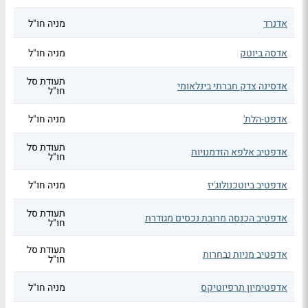
אדנרד
מניה חו"ל
אדסה ביוטק
מניה חו"ל
תעודת סל
אדסינה צדק חברתי בינלאומי
חו"ל
אדפט-הלת'
מניה חו"ל
תעודת סל
אדפטיב אלפא הזדמנויות
חו"ל
אדפטיב ביוטכנולוג'יז
מניה חו"ל
תעודת סל
אדפטיב הכנסה מרובת נכסים מגודרת
חו"ל
תעודת סל
אדפטיב מניות נבחרות
חו"ל
אדפטימיון תרפיוטיקס
מניה חו"ל