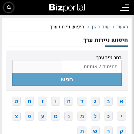
ראשי
שוק ההון
חיפוש ניירות ערך
חיפוש ניירות ערך
בחר נייר ערך
חפש
א
ב
ג
ד
ה
ו
ז
ח
ט
י
כ
ל
מ
נ
ס
ע
פ
צ
ק
ר
ש
ת