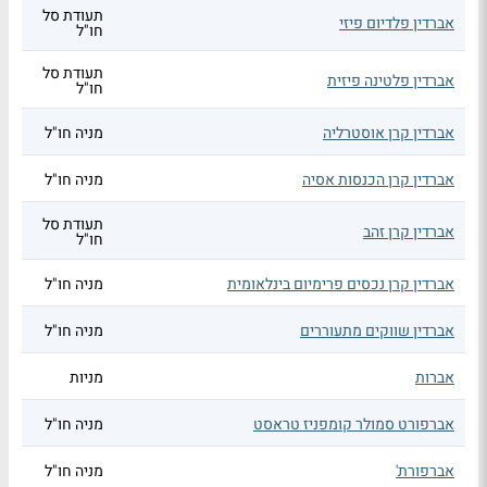
תעודת סל
אברדין פלדיום פיזי
חו"ל
תעודת סל
אברדין פלטינה פיזית
חו"ל
אברדין קרן אוסטרליה
מניה חו"ל
אברדין קרן הכנסות אסיה
מניה חו"ל
תעודת סל
אברדין קרן זהב
חו"ל
אברדין קרן נכסים פרימיום בינלאומית
מניה חו"ל
אברדין שווקים מתעוררים
מניה חו"ל
אברות
מניות
אברפורט סמולר קומפניז טראסט
מניה חו"ל
אברפורת'
מניה חו"ל