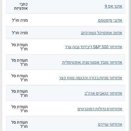
כתבי
אדגר אפ 9
אופציות
אדובי סיסטמס
מניה חו"ל
אדווה אופטיקל נטוורקינג
מניה חו"ל
תעודת סל
אדוויזור S&P 500 דיבידנד גבוה ערך
חו"ל
תעודת סל
אדוויזור מנג'ד אסטרטגיה אופטימלית
חו"ל
תעודת סל
אדוויזור מניות בכורה והכנסה טווח קצר
חו"ל
תעודת סל
אדוויזור קנאביס ארה"ב
חו"ל
תעודת סל
אדוויזורס גדולות דמוקרטים
חו"ל
תעודת סל
אדוויזור-שיירס
חו"ל