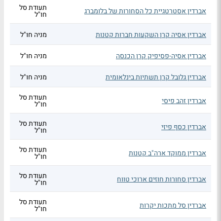
תעודת סל
אברדין אסטרטגיית כל הסחורות של בלומברג
חו"ל
אברדין אסיה קרן השקעות חברות קטנות
מניה חו"ל
אברדין אסיה-פסיפיק קרן הכנסה
מניה חו"ל
אברדין גלובל קרן תשתיות בינלאומית
מניה חו"ל
תעודת סל
אברדין זהב פיסי
חו"ל
תעודת סל
אברדין כסף פיזי
חו"ל
תעודת סל
אברדין ממוקד ארה"ב קטנות
חו"ל
תעודת סל
אברדין סחורות חוזים ארוכי טווח
חו"ל
תעודת סל
אברדין סל מתכות יקרות
חו"ל