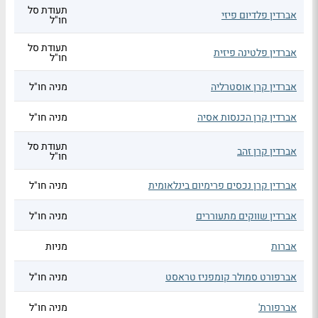
תעודת סל
אברדין פלדיום פיזי
חו"ל
תעודת סל
אברדין פלטינה פיזית
חו"ל
אברדין קרן אוסטרליה
מניה חו"ל
אברדין קרן הכנסות אסיה
מניה חו"ל
תעודת סל
אברדין קרן זהב
חו"ל
אברדין קרן נכסים פרימיום בינלאומית
מניה חו"ל
אברדין שווקים מתעוררים
מניה חו"ל
אברות
מניות
אברפורט סמולר קומפניז טראסט
מניה חו"ל
אברפורת'
מניה חו"ל