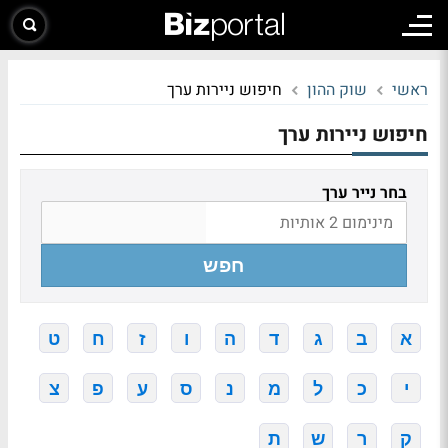
ראשי
שוק ההון
חיפוש ניירות ערך
חיפוש ניירות ערך
בחר נייר ערך
חפש
א
ב
ג
ד
ה
ו
ז
ח
ט
י
כ
ל
מ
נ
ס
ע
פ
צ
ק
ר
ש
ת