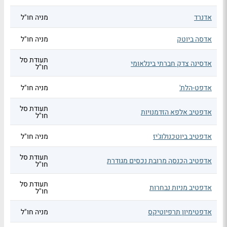
אדנרד
מניה חו"ל
אדסה ביוטק
מניה חו"ל
תעודת סל
אדסינה צדק חברתי בינלאומי
חו"ל
אדפט-הלת'
מניה חו"ל
תעודת סל
אדפטיב אלפא הזדמנויות
חו"ל
אדפטיב ביוטכנולוג'יז
מניה חו"ל
תעודת סל
אדפטיב הכנסה מרובת נכסים מגודרת
חו"ל
תעודת סל
אדפטיב מניות נבחרות
חו"ל
אדפטימיון תרפיוטיקס
מניה חו"ל