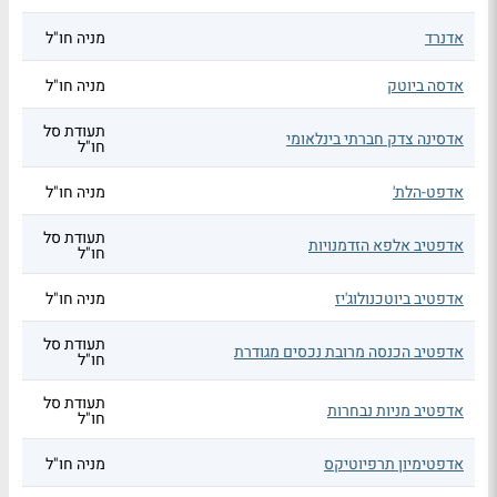
אדנרד
מניה חו"ל
אדסה ביוטק
מניה חו"ל
תעודת סל
אדסינה צדק חברתי בינלאומי
חו"ל
אדפט-הלת'
מניה חו"ל
תעודת סל
אדפטיב אלפא הזדמנויות
חו"ל
אדפטיב ביוטכנולוג'יז
מניה חו"ל
תעודת סל
אדפטיב הכנסה מרובת נכסים מגודרת
חו"ל
תעודת סל
אדפטיב מניות נבחרות
חו"ל
אדפטימיון תרפיוטיקס
מניה חו"ל