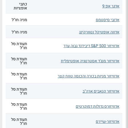
כתבי
אדגר אפ 9
אופציות
אדובי סיסטמס
מניה חו"ל
אדווה אופטיקל נטוורקינג
מניה חו"ל
תעודת סל
אדוויזור S&P 500 דיבידנד גבוה ערך
חו"ל
תעודת סל
אדוויזור מנג'ד אסטרטגיה אופטימלית
חו"ל
תעודת סל
אדוויזור מניות בכורה והכנסה טווח קצר
חו"ל
תעודת סל
אדוויזור קנאביס ארה"ב
חו"ל
תעודת סל
אדוויזורס גדולות דמוקרטים
חו"ל
תעודת סל
אדוויזור-שיירס
חו"ל