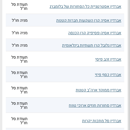
תעודת סל
אברדין אסטרטגיית כל הסחורות של בלומברג
חו"ל
אברדין אסיה קרן השקעות חברות קטנות
מניה חו"ל
אברדין אסיה-פסיפיק קרן הכנסה
מניה חו"ל
אברדין גלובל קרן תשתיות בינלאומית
מניה חו"ל
תעודת סל
אברדין זהב פיסי
חו"ל
תעודת סל
אברדין כסף פיזי
חו"ל
תעודת סל
אברדין ממוקד ארה"ב קטנות
חו"ל
תעודת סל
אברדין סחורות חוזים ארוכי טווח
חו"ל
תעודת סל
אברדין סל מתכות יקרות
חו"ל