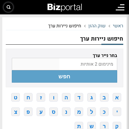
ראשי
שוק ההון
חיפוש ניירות ערך
חיפוש ניירות ערך
בחר נייר ערך
חפש
א
ב
ג
ד
ה
ו
ז
ח
ט
י
כ
ל
מ
נ
ס
ע
פ
צ
ק
ר
ש
ת