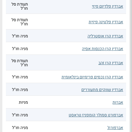
תעודת סל
אברדין פלדיום פיזי
חו"ל
תעודת סל
אברדין פלטינה פיזית
חו"ל
אברדין קרן אוסטרליה
מניה חו"ל
אברדין קרן הכנסות אסיה
מניה חו"ל
תעודת סל
אברדין קרן זהב
חו"ל
אברדין קרן נכסים פרימיום בינלאומית
מניה חו"ל
אברדין שווקים מתעוררים
מניה חו"ל
אברות
מניות
אברפורט סמולר קומפניז טראסט
מניה חו"ל
אברפורת'
מניה חו"ל