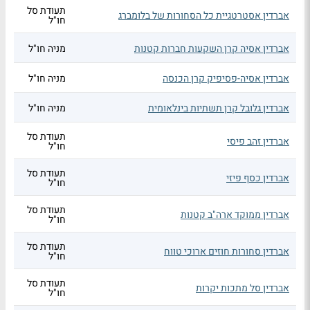
תעודת סל
אברדין אסטרטגיית כל הסחורות של בלומברג
חו"ל
אברדין אסיה קרן השקעות חברות קטנות
מניה חו"ל
אברדין אסיה-פסיפיק קרן הכנסה
מניה חו"ל
אברדין גלובל קרן תשתיות בינלאומית
מניה חו"ל
תעודת סל
אברדין זהב פיסי
חו"ל
תעודת סל
אברדין כסף פיזי
חו"ל
תעודת סל
אברדין ממוקד ארה"ב קטנות
חו"ל
תעודת סל
אברדין סחורות חוזים ארוכי טווח
חו"ל
תעודת סל
אברדין סל מתכות יקרות
חו"ל