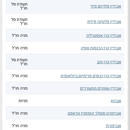
תעודת סל
אברדין פלדיום פיזי
חו"ל
תעודת סל
אברדין פלטינה פיזית
חו"ל
אברדין קרן אוסטרליה
מניה חו"ל
אברדין קרן הכנסות אסיה
מניה חו"ל
תעודת סל
אברדין קרן זהב
חו"ל
אברדין קרן נכסים פרימיום בינלאומית
מניה חו"ל
אברדין שווקים מתעוררים
מניה חו"ל
אברות
מניות
אברפורט סמולר קומפניז טראסט
מניה חו"ל
אברפורת'
מניה חו"ל