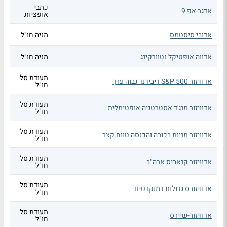
כתבי
אדגר אפ 9
אופציות
אדובי סיסטמס
מניה חו"ל
אדווה אופטיקל נטוורקינג
מניה חו"ל
תעודת סל
אדוויזור S&P 500 דיבידנד גבוה ערך
חו"ל
תעודת סל
אדוויזור מנג'ד אסטרטגיה אופטימלית
חו"ל
תעודת סל
אדוויזור מניות בכורה והכנסה טווח קצר
חו"ל
תעודת סל
אדוויזור קנאביס ארה"ב
חו"ל
תעודת סל
אדוויזורס גדולות דמוקרטים
חו"ל
תעודת סל
אדוויזור-שיירס
חו"ל