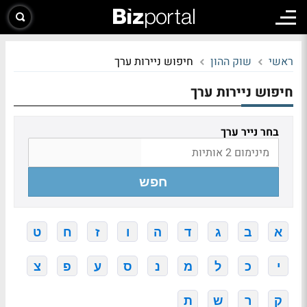
ראשי
שוק ההון
חיפוש ניירות ערך
חיפוש ניירות ערך
בחר נייר ערך
חפש
א
ב
ג
ד
ה
ו
ז
ח
ט
י
כ
ל
מ
נ
ס
ע
פ
צ
ק
ר
ש
ת