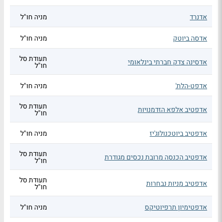
אדנרד
מניה חו"ל
אדסה ביוטק
מניה חו"ל
תעודת סל
אדסינה צדק חברתי בינלאומי
חו"ל
אדפט-הלת'
מניה חו"ל
תעודת סל
אדפטיב אלפא הזדמנויות
חו"ל
אדפטיב ביוטכנולוג'יז
מניה חו"ל
תעודת סל
אדפטיב הכנסה מרובת נכסים מגודרת
חו"ל
תעודת סל
אדפטיב מניות נבחרות
חו"ל
אדפטימיון תרפיוטיקס
מניה חו"ל