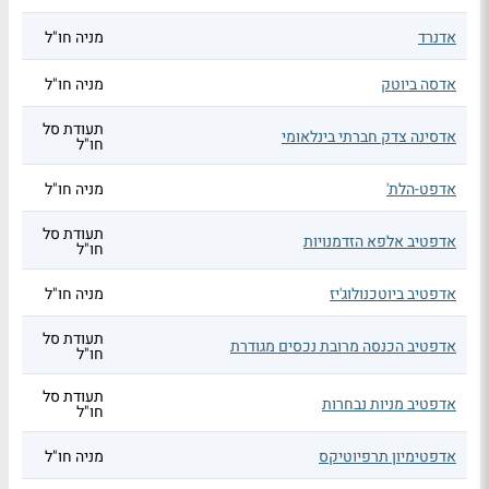
אדנרד
מניה חו"ל
אדסה ביוטק
מניה חו"ל
תעודת סל
אדסינה צדק חברתי בינלאומי
חו"ל
אדפט-הלת'
מניה חו"ל
תעודת סל
אדפטיב אלפא הזדמנויות
חו"ל
אדפטיב ביוטכנולוג'יז
מניה חו"ל
תעודת סל
אדפטיב הכנסה מרובת נכסים מגודרת
חו"ל
תעודת סל
אדפטיב מניות נבחרות
חו"ל
אדפטימיון תרפיוטיקס
מניה חו"ל