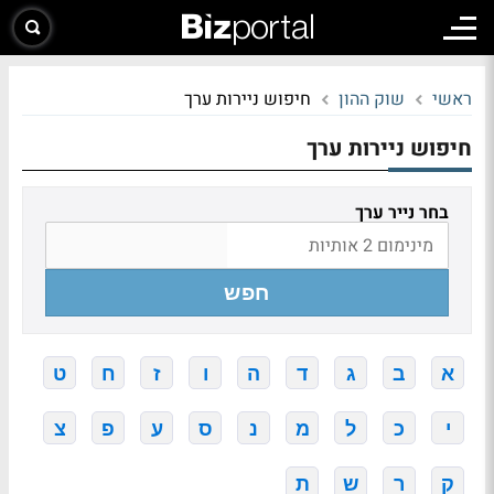
ראשי
שוק ההון
חיפוש ניירות ערך
חיפוש ניירות ערך
בחר נייר ערך
חפש
א
ב
ג
ד
ה
ו
ז
ח
ט
י
כ
ל
מ
נ
ס
ע
פ
צ
ק
ר
ש
ת