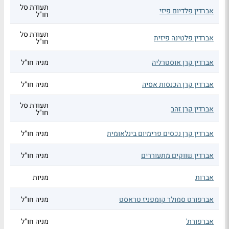
תעודת סל
אברדין פלדיום פיזי
חו"ל
תעודת סל
אברדין פלטינה פיזית
חו"ל
אברדין קרן אוסטרליה
מניה חו"ל
אברדין קרן הכנסות אסיה
מניה חו"ל
תעודת סל
אברדין קרן זהב
חו"ל
אברדין קרן נכסים פרימיום בינלאומית
מניה חו"ל
אברדין שווקים מתעוררים
מניה חו"ל
אברות
מניות
אברפורט סמולר קומפניז טראסט
מניה חו"ל
אברפורת'
מניה חו"ל