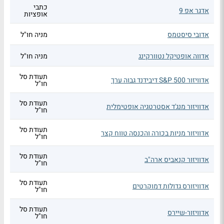
כתבי
אדגר אפ 9
אופציות
אדובי סיסטמס
מניה חו"ל
אדווה אופטיקל נטוורקינג
מניה חו"ל
תעודת סל
אדוויזור S&P 500 דיבידנד גבוה ערך
חו"ל
תעודת סל
אדוויזור מנג'ד אסטרטגיה אופטימלית
חו"ל
תעודת סל
אדוויזור מניות בכורה והכנסה טווח קצר
חו"ל
תעודת סל
אדוויזור קנאביס ארה"ב
חו"ל
תעודת סל
אדוויזורס גדולות דמוקרטים
חו"ל
תעודת סל
אדוויזור-שיירס
חו"ל