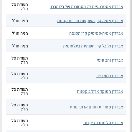
תעודת סל
אברדין אסטרטגיית כל הסחורות של בלומברג
חו"ל
אברדין אסיה קרן השקעות חברות קטנות
מניה חו"ל
אברדין אסיה-פסיפיק קרן הכנסה
מניה חו"ל
אברדין גלובל קרן תשתיות בינלאומית
מניה חו"ל
תעודת סל
אברדין זהב פיסי
חו"ל
תעודת סל
אברדין כסף פיזי
חו"ל
תעודת סל
אברדין ממוקד ארה"ב קטנות
חו"ל
תעודת סל
אברדין סחורות חוזים ארוכי טווח
חו"ל
תעודת סל
אברדין סל מתכות יקרות
חו"ל