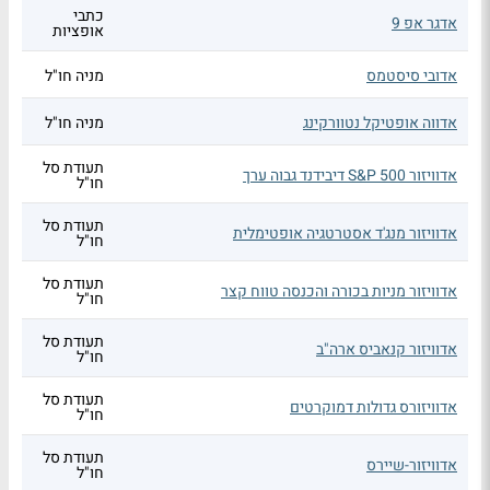
כתבי
אדגר אפ 9
אופציות
אדובי סיסטמס
מניה חו"ל
אדווה אופטיקל נטוורקינג
מניה חו"ל
תעודת סל
אדוויזור S&P 500 דיבידנד גבוה ערך
חו"ל
תעודת סל
אדוויזור מנג'ד אסטרטגיה אופטימלית
חו"ל
תעודת סל
אדוויזור מניות בכורה והכנסה טווח קצר
חו"ל
תעודת סל
אדוויזור קנאביס ארה"ב
חו"ל
תעודת סל
אדוויזורס גדולות דמוקרטים
חו"ל
תעודת סל
אדוויזור-שיירס
חו"ל