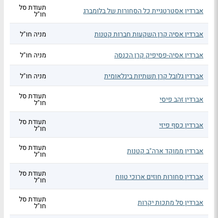
תעודת סל
אברדין אסטרטגיית כל הסחורות של בלומברג
חו"ל
אברדין אסיה קרן השקעות חברות קטנות
מניה חו"ל
אברדין אסיה-פסיפיק קרן הכנסה
מניה חו"ל
אברדין גלובל קרן תשתיות בינלאומית
מניה חו"ל
תעודת סל
אברדין זהב פיסי
חו"ל
תעודת סל
אברדין כסף פיזי
חו"ל
תעודת סל
אברדין ממוקד ארה"ב קטנות
חו"ל
תעודת סל
אברדין סחורות חוזים ארוכי טווח
חו"ל
תעודת סל
אברדין סל מתכות יקרות
חו"ל