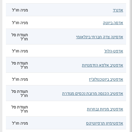
אדנרד
מניה חו"ל
אדסה ביוטק
מניה חו"ל
תעודת סל
אדסינה צדק חברתי בינלאומי
חו"ל
אדפט-הלת'
מניה חו"ל
תעודת סל
אדפטיב אלפא הזדמנויות
חו"ל
אדפטיב ביוטכנולוג'יז
מניה חו"ל
תעודת סל
אדפטיב הכנסה מרובת נכסים מגודרת
חו"ל
תעודת סל
אדפטיב מניות נבחרות
חו"ל
אדפטימיון תרפיוטיקס
מניה חו"ל