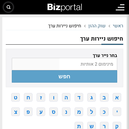
ראשי
שוק ההון
חיפוש ניירות ערך
חיפוש ניירות ערך
בחר נייר ערך
חפש
א
ב
ג
ד
ה
ו
ז
ח
ט
י
כ
ל
מ
נ
ס
ע
פ
צ
ק
ר
ש
ת