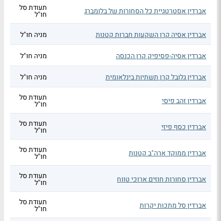
תעודת סל
אברדין אסטרטגיית כל הסחורות של בלומברג
חו"ל
אברדין אסיה קרן השקעות חברות קטנות
מניה חו"ל
אברדין אסיה-פסיפיק קרן הכנסה
מניה חו"ל
אברדין גלובל קרן תשתיות בינלאומית
מניה חו"ל
תעודת סל
אברדין זהב פיסי
חו"ל
תעודת סל
אברדין כסף פיזי
חו"ל
תעודת סל
אברדין ממוקד ארה"ב קטנות
חו"ל
תעודת סל
אברדין סחורות חוזים ארוכי טווח
חו"ל
תעודת סל
אברדין סל מתכות יקרות
חו"ל