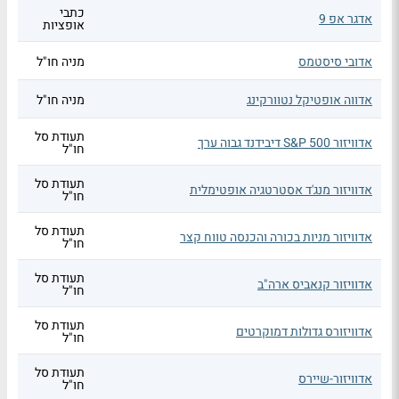
כתבי
אדגר אפ 9
אופציות
אדובי סיסטמס
מניה חו"ל
אדווה אופטיקל נטוורקינג
מניה חו"ל
תעודת סל
אדוויזור S&P 500 דיבידנד גבוה ערך
חו"ל
תעודת סל
אדוויזור מנג'ד אסטרטגיה אופטימלית
חו"ל
תעודת סל
אדוויזור מניות בכורה והכנסה טווח קצר
חו"ל
תעודת סל
אדוויזור קנאביס ארה"ב
חו"ל
תעודת סל
אדוויזורס גדולות דמוקרטים
חו"ל
תעודת סל
אדוויזור-שיירס
חו"ל