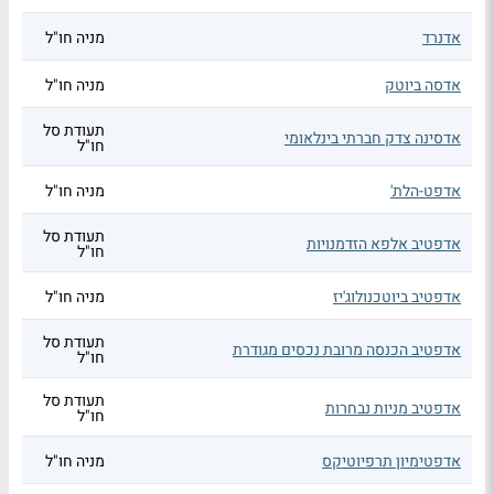
אדנרד
מניה חו"ל
אדסה ביוטק
מניה חו"ל
תעודת סל
אדסינה צדק חברתי בינלאומי
חו"ל
אדפט-הלת'
מניה חו"ל
תעודת סל
אדפטיב אלפא הזדמנויות
חו"ל
אדפטיב ביוטכנולוג'יז
מניה חו"ל
תעודת סל
אדפטיב הכנסה מרובת נכסים מגודרת
חו"ל
תעודת סל
אדפטיב מניות נבחרות
חו"ל
אדפטימיון תרפיוטיקס
מניה חו"ל