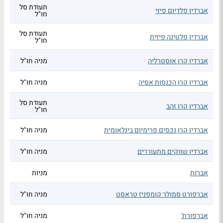
תעודת סל
אברדין פלדיום פיזי
חו"ל
תעודת סל
אברדין פלטינה פיזית
חו"ל
אברדין קרן אוסטרליה
מניה חו"ל
אברדין קרן הכנסות אסיה
מניה חו"ל
תעודת סל
אברדין קרן זהב
חו"ל
אברדין קרן נכסים פרימיום בינלאומית
מניה חו"ל
אברדין שווקים מתעוררים
מניה חו"ל
אברות
מניות
אברפורט סמולר קומפניז טראסט
מניה חו"ל
אברפורת'
מניה חו"ל