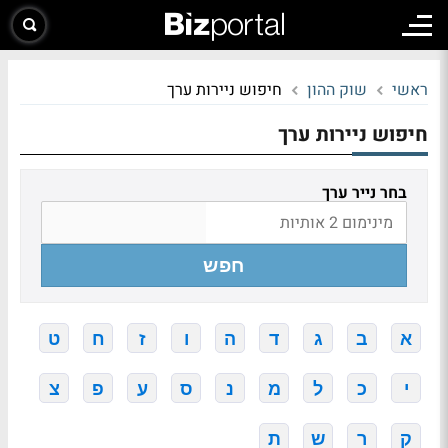
ראשי
שוק ההון
חיפוש ניירות ערך
חיפוש ניירות ערך
בחר נייר ערך
חפש
א
ב
ג
ד
ה
ו
ז
ח
ט
י
כ
ל
מ
נ
ס
ע
פ
צ
ק
ר
ש
ת