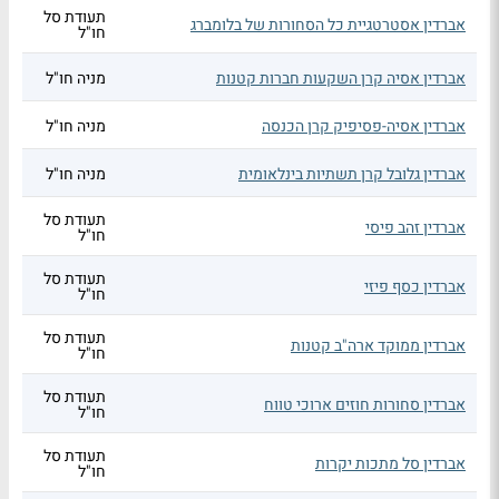
תעודת סל
אברדין אסטרטגיית כל הסחורות של בלומברג
חו"ל
אברדין אסיה קרן השקעות חברות קטנות
מניה חו"ל
אברדין אסיה-פסיפיק קרן הכנסה
מניה חו"ל
אברדין גלובל קרן תשתיות בינלאומית
מניה חו"ל
תעודת סל
אברדין זהב פיסי
חו"ל
תעודת סל
אברדין כסף פיזי
חו"ל
תעודת סל
אברדין ממוקד ארה"ב קטנות
חו"ל
תעודת סל
אברדין סחורות חוזים ארוכי טווח
חו"ל
תעודת סל
אברדין סל מתכות יקרות
חו"ל