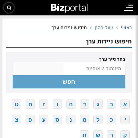
ראשי
שוק ההון
חיפוש ניירות ערך
חיפוש ניירות ערך
בחר נייר ערך
חפש
א
ב
ג
ד
ה
ו
ז
ח
ט
י
כ
ל
מ
נ
ס
ע
פ
צ
ק
ר
ש
ת