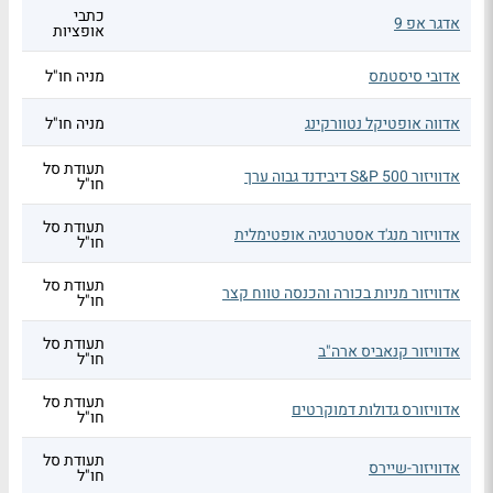
כתבי
אדגר אפ 9
אופציות
אדובי סיסטמס
מניה חו"ל
אדווה אופטיקל נטוורקינג
מניה חו"ל
תעודת סל
אדוויזור S&P 500 דיבידנד גבוה ערך
חו"ל
תעודת סל
אדוויזור מנג'ד אסטרטגיה אופטימלית
חו"ל
תעודת סל
אדוויזור מניות בכורה והכנסה טווח קצר
חו"ל
תעודת סל
אדוויזור קנאביס ארה"ב
חו"ל
תעודת סל
אדוויזורס גדולות דמוקרטים
חו"ל
תעודת סל
אדוויזור-שיירס
חו"ל