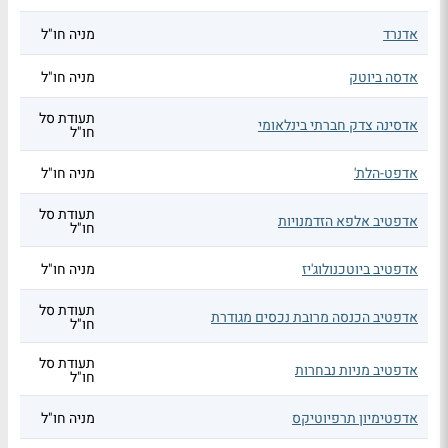
אדנרד
מניה חו"ל
אדסה ביוטק
מניה חו"ל
תעודת סל
אדסינה צדק חברתי בינלאומי
חו"ל
אדפט-הלת'
מניה חו"ל
תעודת סל
אדפטיב אלפא הזדמנויות
חו"ל
אדפטיב ביוטכנולוג'יז
מניה חו"ל
תעודת סל
אדפטיב הכנסה מרובת נכסים מגודרת
חו"ל
תעודת סל
אדפטיב מניות נבחרות
חו"ל
אדפטימיון תרפיוטיקס
מניה חו"ל