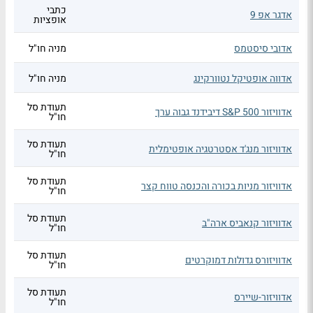
כתבי
אדגר אפ 9
אופציות
אדובי סיסטמס
מניה חו"ל
אדווה אופטיקל נטוורקינג
מניה חו"ל
תעודת סל
אדוויזור S&P 500 דיבידנד גבוה ערך
חו"ל
תעודת סל
אדוויזור מנג'ד אסטרטגיה אופטימלית
חו"ל
תעודת סל
אדוויזור מניות בכורה והכנסה טווח קצר
חו"ל
תעודת סל
אדוויזור קנאביס ארה"ב
חו"ל
תעודת סל
אדוויזורס גדולות דמוקרטים
חו"ל
תעודת סל
אדוויזור-שיירס
חו"ל