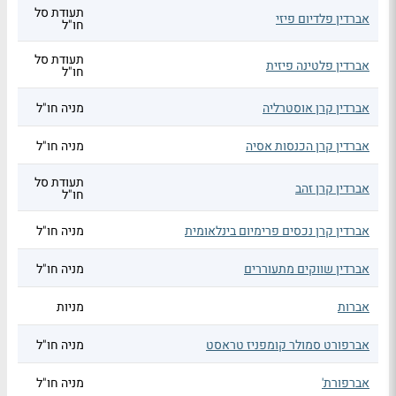
תעודת סל
אברדין פלדיום פיזי
חו"ל
תעודת סל
אברדין פלטינה פיזית
חו"ל
אברדין קרן אוסטרליה
מניה חו"ל
אברדין קרן הכנסות אסיה
מניה חו"ל
תעודת סל
אברדין קרן זהב
חו"ל
אברדין קרן נכסים פרימיום בינלאומית
מניה חו"ל
אברדין שווקים מתעוררים
מניה חו"ל
אברות
מניות
אברפורט סמולר קומפניז טראסט
מניה חו"ל
אברפורת'
מניה חו"ל