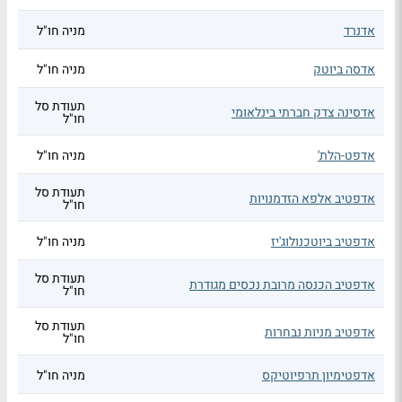
אדנרד
מניה חו"ל
אדסה ביוטק
מניה חו"ל
תעודת סל
אדסינה צדק חברתי בינלאומי
חו"ל
אדפט-הלת'
מניה חו"ל
תעודת סל
אדפטיב אלפא הזדמנויות
חו"ל
אדפטיב ביוטכנולוג'יז
מניה חו"ל
תעודת סל
אדפטיב הכנסה מרובת נכסים מגודרת
חו"ל
תעודת סל
אדפטיב מניות נבחרות
חו"ל
אדפטימיון תרפיוטיקס
מניה חו"ל