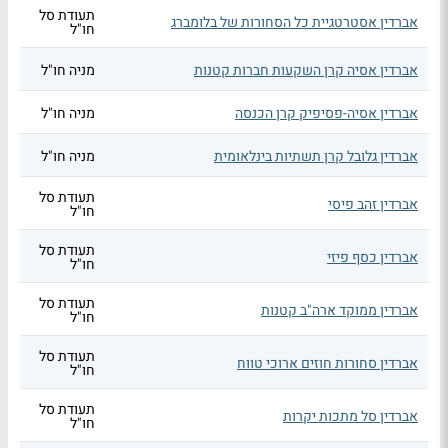
תעודת סל
אברדין אסטרטגיית כל הסחורות של בלומברג
חו"ל
אברדין אסיה קרן השקעות חברות קטנות
מניה חו"ל
אברדין אסיה-פסיפיק קרן הכנסה
מניה חו"ל
אברדין גלובל קרן תשתיות בינלאומית
מניה חו"ל
תעודת סל
אברדין זהב פיסי
חו"ל
תעודת סל
אברדין כסף פיזי
חו"ל
תעודת סל
אברדין ממוקד ארה"ב קטנות
חו"ל
תעודת סל
אברדין סחורות חוזים ארוכי טווח
חו"ל
תעודת סל
אברדין סל מתכות יקרות
חו"ל