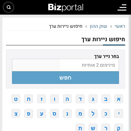
ראשי
שוק ההון
חיפוש ניירות ערך
חיפוש ניירות ערך
בחר נייר ערך
חפש
א
ב
ג
ד
ה
ו
ז
ח
ט
י
כ
ל
מ
נ
ס
ע
פ
צ
ק
ר
ש
ת