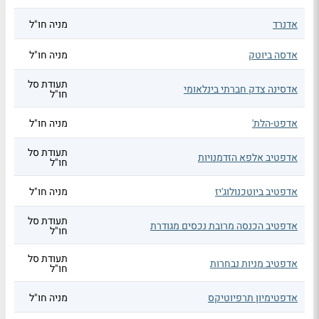
אדנרד
מניה חו"ל
אדסה ביוטק
מניה חו"ל
תעודת סל
אדסינה צדק חברתי בינלאומי
חו"ל
אדפט-הלת'
מניה חו"ל
תעודת סל
אדפטיב אלפא הזדמנויות
חו"ל
אדפטיב ביוטכנולוג'יז
מניה חו"ל
תעודת סל
אדפטיב הכנסה מרובת נכסים מגודרת
חו"ל
תעודת סל
אדפטיב מניות נבחרות
חו"ל
אדפטימיון תרפיוטיקס
מניה חו"ל