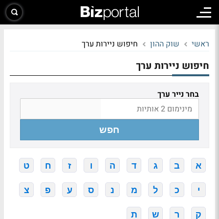
ראשי
שוק ההון
חיפוש ניירות ערך
חיפוש ניירות ערך
בחר נייר ערך
חפש
א
ב
ג
ד
ה
ו
ז
ח
ט
י
כ
ל
מ
נ
ס
ע
פ
צ
ק
ר
ש
ת