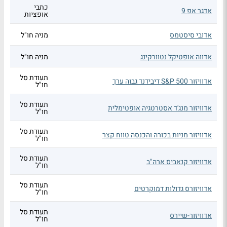
כתבי
אדגר אפ 9
אופציות
אדובי סיסטמס
מניה חו"ל
אדווה אופטיקל נטוורקינג
מניה חו"ל
תעודת סל
אדוויזור S&P 500 דיבידנד גבוה ערך
חו"ל
תעודת סל
אדוויזור מנג'ד אסטרטגיה אופטימלית
חו"ל
תעודת סל
אדוויזור מניות בכורה והכנסה טווח קצר
חו"ל
תעודת סל
אדוויזור קנאביס ארה"ב
חו"ל
תעודת סל
אדוויזורס גדולות דמוקרטים
חו"ל
תעודת סל
אדוויזור-שיירס
חו"ל