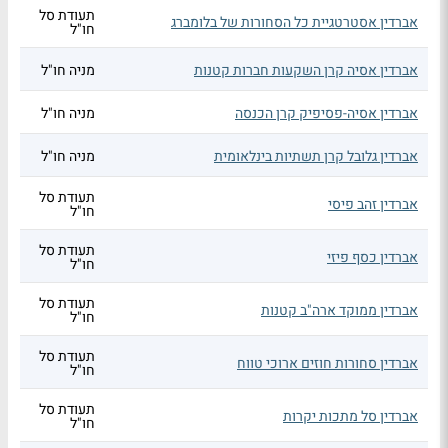
תעודת סל
אברדין אסטרטגיית כל הסחורות של בלומברג
חו"ל
אברדין אסיה קרן השקעות חברות קטנות
מניה חו"ל
אברדין אסיה-פסיפיק קרן הכנסה
מניה חו"ל
אברדין גלובל קרן תשתיות בינלאומית
מניה חו"ל
תעודת סל
אברדין זהב פיסי
חו"ל
תעודת סל
אברדין כסף פיזי
חו"ל
תעודת סל
אברדין ממוקד ארה"ב קטנות
חו"ל
תעודת סל
אברדין סחורות חוזים ארוכי טווח
חו"ל
תעודת סל
אברדין סל מתכות יקרות
חו"ל