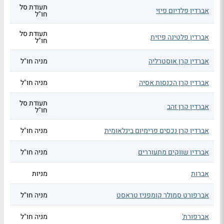
תעודת סל
אברדין פלדיום פיזי
חו"ל
תעודת סל
אברדין פלטינה פיזית
חו"ל
אברדין קרן אוסטרליה
מניה חו"ל
אברדין קרן הכנסות אסיה
מניה חו"ל
תעודת סל
אברדין קרן זהב
חו"ל
אברדין קרן נכסים פרימיום בינלאומית
מניה חו"ל
אברדין שווקים מתעוררים
מניה חו"ל
אברות
מניות
אברפורט סמולר קומפניז טראסט
מניה חו"ל
אברפורת'
מניה חו"ל