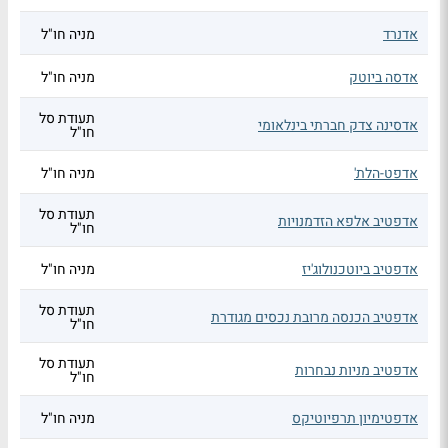
אדנרד
מניה חו"ל
אדסה ביוטק
מניה חו"ל
תעודת סל
אדסינה צדק חברתי בינלאומי
חו"ל
אדפט-הלת'
מניה חו"ל
תעודת סל
אדפטיב אלפא הזדמנויות
חו"ל
אדפטיב ביוטכנולוג'יז
מניה חו"ל
תעודת סל
אדפטיב הכנסה מרובת נכסים מגודרת
חו"ל
תעודת סל
אדפטיב מניות נבחרות
חו"ל
אדפטימיון תרפיוטיקס
מניה חו"ל