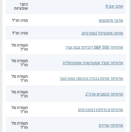
כתבי
אדגר אפ 9
אופציות
אדובי סיסטמס
מניה חו"ל
אדווה אופטיקל נטוורקינג
מניה חו"ל
תעודת סל
אדוויזור S&P 500 דיבידנד גבוה ערך
חו"ל
תעודת סל
אדוויזור מנג'ד אסטרטגיה אופטימלית
חו"ל
תעודת סל
אדוויזור מניות בכורה והכנסה טווח קצר
חו"ל
תעודת סל
אדוויזור קנאביס ארה"ב
חו"ל
תעודת סל
אדוויזורס גדולות דמוקרטים
חו"ל
תעודת סל
אדוויזור-שיירס
חו"ל