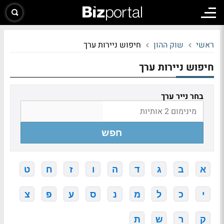
ראשי
שוק ההון
חיפוש ניירות ערך
חיפוש ניירות ערך
בחר נייר ערך
חפש
א
ב
ג
ד
ה
ו
ז
ח
ט
י
כ
ל
מ
נ
ס
ע
פ
צ
ק
ר
ש
ת