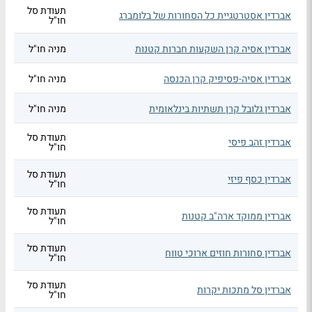
תעודת סל
אברדין אסטרטגיית כל הסחורות של בלומברג
חו"ל
אברדין אסיה קרן השקעות חברות קטנות
מניה חו"ל
אברדין אסיה-פסיפיק קרן הכנסה
מניה חו"ל
אברדין גלובל קרן תשתיות בינלאומית
מניה חו"ל
תעודת סל
אברדין זהב פיסי
חו"ל
תעודת סל
אברדין כסף פיזי
חו"ל
תעודת סל
אברדין ממוקד ארה"ב קטנות
חו"ל
תעודת סל
אברדין סחורות חוזים ארוכי טווח
חו"ל
תעודת סל
אברדין סל מתכות יקרות
חו"ל