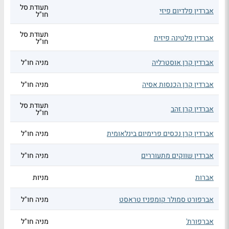
תעודת סל
אברדין פלדיום פיזי
חו"ל
תעודת סל
אברדין פלטינה פיזית
חו"ל
אברדין קרן אוסטרליה
מניה חו"ל
אברדין קרן הכנסות אסיה
מניה חו"ל
תעודת סל
אברדין קרן זהב
חו"ל
אברדין קרן נכסים פרימיום בינלאומית
מניה חו"ל
אברדין שווקים מתעוררים
מניה חו"ל
אברות
מניות
אברפורט סמולר קומפניז טראסט
מניה חו"ל
אברפורת'
מניה חו"ל