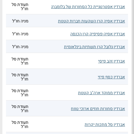
תעודת סל
אברדין אסטרטגיית כל הסחורות של בלומברג
חו"ל
אברדין אסיה קרן השקעות חברות קטנות
מניה חו"ל
אברדין אסיה-פסיפיק קרן הכנסה
מניה חו"ל
אברדין גלובל קרן תשתיות בינלאומית
מניה חו"ל
תעודת סל
אברדין זהב פיסי
חו"ל
תעודת סל
אברדין כסף פיזי
חו"ל
תעודת סל
אברדין ממוקד ארה"ב קטנות
חו"ל
תעודת סל
אברדין סחורות חוזים ארוכי טווח
חו"ל
תעודת סל
אברדין סל מתכות יקרות
חו"ל