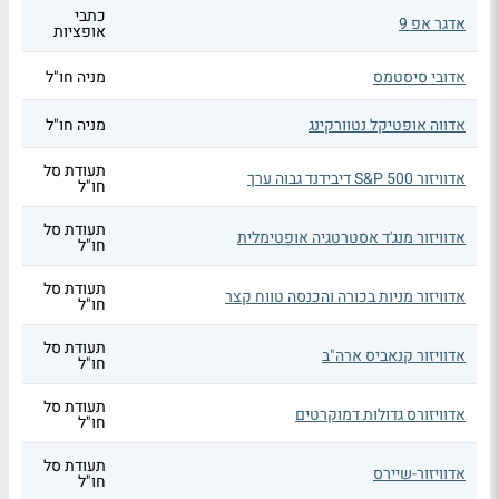
כתבי
אדגר אפ 9
אופציות
אדובי סיסטמס
מניה חו"ל
אדווה אופטיקל נטוורקינג
מניה חו"ל
תעודת סל
אדוויזור S&P 500 דיבידנד גבוה ערך
חו"ל
תעודת סל
אדוויזור מנג'ד אסטרטגיה אופטימלית
חו"ל
תעודת סל
אדוויזור מניות בכורה והכנסה טווח קצר
חו"ל
תעודת סל
אדוויזור קנאביס ארה"ב
חו"ל
תעודת סל
אדוויזורס גדולות דמוקרטים
חו"ל
תעודת סל
אדוויזור-שיירס
חו"ל