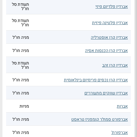
תעודת סל
אברדין פלדיום פיזי
חו"ל
תעודת סל
אברדין פלטינה פיזית
חו"ל
אברדין קרן אוסטרליה
מניה חו"ל
אברדין קרן הכנסות אסיה
מניה חו"ל
תעודת סל
אברדין קרן זהב
חו"ל
אברדין קרן נכסים פרימיום בינלאומית
מניה חו"ל
אברדין שווקים מתעוררים
מניה חו"ל
אברות
מניות
אברפורט סמולר קומפניז טראסט
מניה חו"ל
אברפורת'
מניה חו"ל