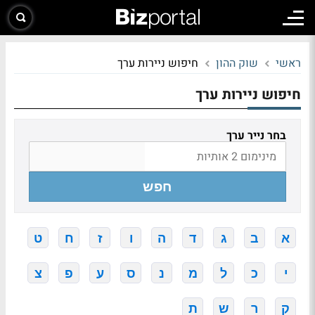
ראשי
שוק ההון
חיפוש ניירות ערך
חיפוש ניירות ערך
בחר נייר ערך
חפש
א
ב
ג
ד
ה
ו
ז
ח
ט
י
כ
ל
מ
נ
ס
ע
פ
צ
ק
ר
ש
ת