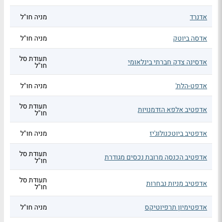
אדנרד
מניה חו"ל
אדסה ביוטק
מניה חו"ל
תעודת סל
אדסינה צדק חברתי בינלאומי
חו"ל
אדפט-הלת'
מניה חו"ל
תעודת סל
אדפטיב אלפא הזדמנויות
חו"ל
אדפטיב ביוטכנולוג'יז
מניה חו"ל
תעודת סל
אדפטיב הכנסה מרובת נכסים מגודרת
חו"ל
תעודת סל
אדפטיב מניות נבחרות
חו"ל
אדפטימיון תרפיוטיקס
מניה חו"ל