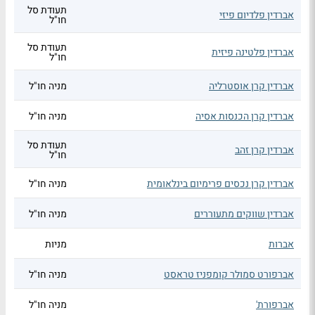
תעודת סל
אברדין פלדיום פיזי
חו"ל
תעודת סל
אברדין פלטינה פיזית
חו"ל
אברדין קרן אוסטרליה
מניה חו"ל
אברדין קרן הכנסות אסיה
מניה חו"ל
תעודת סל
אברדין קרן זהב
חו"ל
אברדין קרן נכסים פרימיום בינלאומית
מניה חו"ל
אברדין שווקים מתעוררים
מניה חו"ל
אברות
מניות
אברפורט סמולר קומפניז טראסט
מניה חו"ל
אברפורת'
מניה חו"ל