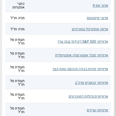
כתבי
אדגר אפ 9
אופציות
אדובי סיסטמס
מניה חו"ל
אדווה אופטיקל נטוורקינג
מניה חו"ל
תעודת סל
אדוויזור S&P 500 דיבידנד גבוה ערך
חו"ל
תעודת סל
אדוויזור מנג'ד אסטרטגיה אופטימלית
חו"ל
תעודת סל
אדוויזור מניות בכורה והכנסה טווח קצר
חו"ל
תעודת סל
אדוויזור קנאביס ארה"ב
חו"ל
תעודת סל
אדוויזורס גדולות דמוקרטים
חו"ל
תעודת סל
אדוויזור-שיירס
חו"ל