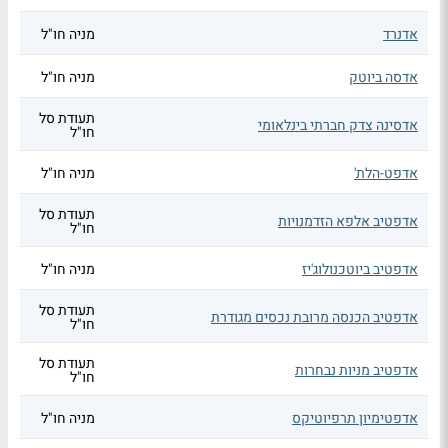
אדנרד
מניה חו"ל
אדסה ביוטק
מניה חו"ל
תעודת סל
אדסינה צדק חברתי בינלאומי
חו"ל
אדפט-הלת'
מניה חו"ל
תעודת סל
אדפטיב אלפא הזדמנויות
חו"ל
אדפטיב ביוטכנולוג'יז
מניה חו"ל
תעודת סל
אדפטיב הכנסה מרובת נכסים מגודרת
חו"ל
תעודת סל
אדפטיב מניות נבחרות
חו"ל
אדפטימיון תרפיוטיקס
מניה חו"ל