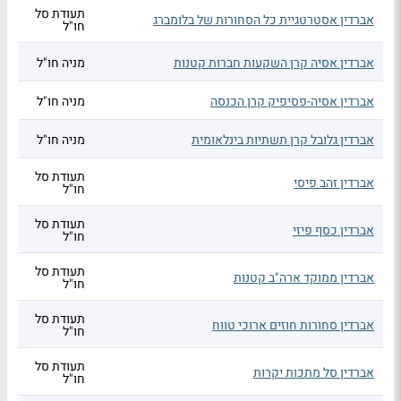
תעודת סל
אברדין אסטרטגיית כל הסחורות של בלומברג
חו"ל
אברדין אסיה קרן השקעות חברות קטנות
מניה חו"ל
אברדין אסיה-פסיפיק קרן הכנסה
מניה חו"ל
אברדין גלובל קרן תשתיות בינלאומית
מניה חו"ל
תעודת סל
אברדין זהב פיסי
חו"ל
תעודת סל
אברדין כסף פיזי
חו"ל
תעודת סל
אברדין ממוקד ארה"ב קטנות
חו"ל
תעודת סל
אברדין סחורות חוזים ארוכי טווח
חו"ל
תעודת סל
אברדין סל מתכות יקרות
חו"ל