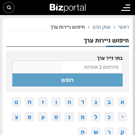
ראשי
שוק ההון
חיפוש ניירות ערך
חיפוש ניירות ערך
בחר נייר ערך
חפש
א
ב
ג
ד
ה
ו
ז
ח
ט
י
כ
ל
מ
נ
ס
ע
פ
צ
ק
ר
ש
ת