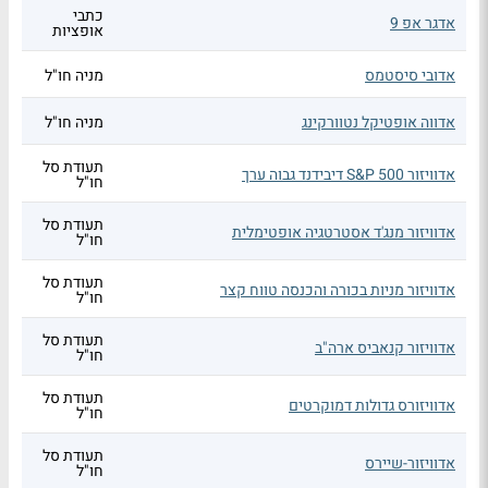
כתבי
אדגר אפ 9
אופציות
אדובי סיסטמס
מניה חו"ל
אדווה אופטיקל נטוורקינג
מניה חו"ל
תעודת סל
אדוויזור S&P 500 דיבידנד גבוה ערך
חו"ל
תעודת סל
אדוויזור מנג'ד אסטרטגיה אופטימלית
חו"ל
תעודת סל
אדוויזור מניות בכורה והכנסה טווח קצר
חו"ל
תעודת סל
אדוויזור קנאביס ארה"ב
חו"ל
תעודת סל
אדוויזורס גדולות דמוקרטים
חו"ל
תעודת סל
אדוויזור-שיירס
חו"ל