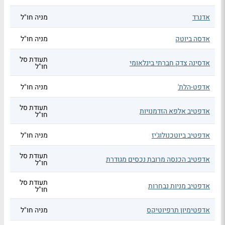
אדנרד
מניה חו"ל
אדסה ביוטק
מניה חו"ל
תעודת סל
אדסינה צדק חברתי בינלאומי
חו"ל
אדפט-הלת'
מניה חו"ל
תעודת סל
אדפטיב אלפא הזדמנויות
חו"ל
אדפטיב ביוטכנולוג'יז
מניה חו"ל
תעודת סל
אדפטיב הכנסה מרובת נכסים מגודרת
חו"ל
תעודת סל
אדפטיב מניות נבחרות
חו"ל
אדפטימיון תרפיוטיקס
מניה חו"ל