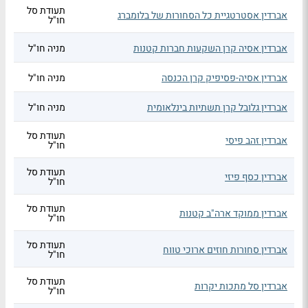
תעודת סל
אברדין אסטרטגיית כל הסחורות של בלומברג
חו"ל
אברדין אסיה קרן השקעות חברות קטנות
מניה חו"ל
אברדין אסיה-פסיפיק קרן הכנסה
מניה חו"ל
אברדין גלובל קרן תשתיות בינלאומית
מניה חו"ל
תעודת סל
אברדין זהב פיסי
חו"ל
תעודת סל
אברדין כסף פיזי
חו"ל
תעודת סל
אברדין ממוקד ארה"ב קטנות
חו"ל
תעודת סל
אברדין סחורות חוזים ארוכי טווח
חו"ל
תעודת סל
אברדין סל מתכות יקרות
חו"ל