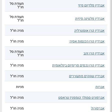
תעודת סל
אברדין פלדיום פיזי
חו"ל
תעודת סל
אברדין פלטינה פיזית
חו"ל
אברדין קרן אוסטרליה
מניה חו"ל
אברדין קרן הכנסות אסיה
מניה חו"ל
תעודת סל
אברדין קרן זהב
חו"ל
אברדין קרן נכסים פרימיום בינלאומית
מניה חו"ל
אברדין שווקים מתעוררים
מניה חו"ל
אברות
מניות
אברפורט סמולר קומפניז טראסט
מניה חו"ל
אברפורת'
מניה חו"ל