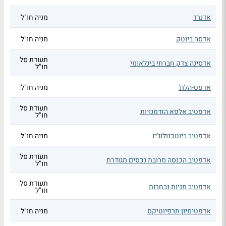
אדנרד
מניה חו"ל
אדסה ביוטק
מניה חו"ל
תעודת סל
אדסינה צדק חברתי בינלאומי
חו"ל
אדפט-הלת'
מניה חו"ל
תעודת סל
אדפטיב אלפא הזדמנויות
חו"ל
אדפטיב ביוטכנולוג'יז
מניה חו"ל
תעודת סל
אדפטיב הכנסה מרובת נכסים מגודרת
חו"ל
תעודת סל
אדפטיב מניות נבחרות
חו"ל
אדפטימיון תרפיוטיקס
מניה חו"ל