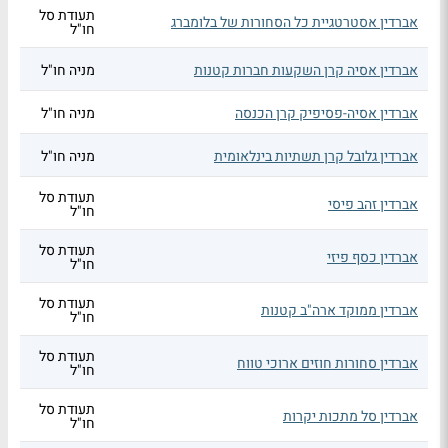
תעודת סל
אברדין אסטרטגיית כל הסחורות של בלומברג
חו"ל
אברדין אסיה קרן השקעות חברות קטנות
מניה חו"ל
אברדין אסיה-פסיפיק קרן הכנסה
מניה חו"ל
אברדין גלובל קרן תשתיות בינלאומית
מניה חו"ל
תעודת סל
אברדין זהב פיסי
חו"ל
תעודת סל
אברדין כסף פיזי
חו"ל
תעודת סל
אברדין ממוקד ארה"ב קטנות
חו"ל
תעודת סל
אברדין סחורות חוזים ארוכי טווח
חו"ל
תעודת סל
אברדין סל מתכות יקרות
חו"ל