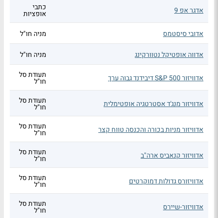
כתבי
אדגר אפ 9
אופציות
אדובי סיסטמס
מניה חו"ל
אדווה אופטיקל נטוורקינג
מניה חו"ל
תעודת סל
אדוויזור S&P 500 דיבידנד גבוה ערך
חו"ל
תעודת סל
אדוויזור מנג'ד אסטרטגיה אופטימלית
חו"ל
תעודת סל
אדוויזור מניות בכורה והכנסה טווח קצר
חו"ל
תעודת סל
אדוויזור קנאביס ארה"ב
חו"ל
תעודת סל
אדוויזורס גדולות דמוקרטים
חו"ל
תעודת סל
אדוויזור-שיירס
חו"ל