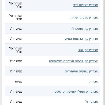
תעודת סל
אברדין פלדיום פיזי
חו"ל
תעודת סל
אברדין פלטינה פיזית
חו"ל
אברדין קרן אוסטרליה
מניה חו"ל
אברדין קרן הכנסות אסיה
מניה חו"ל
תעודת סל
אברדין קרן זהב
חו"ל
אברדין קרן נכסים פרימיום בינלאומית
מניה חו"ל
אברדין שווקים מתעוררים
מניה חו"ל
אברות
מניות
אברפורט סמולר קומפניז טראסט
מניה חו"ל
אברפורת'
מניה חו"ל