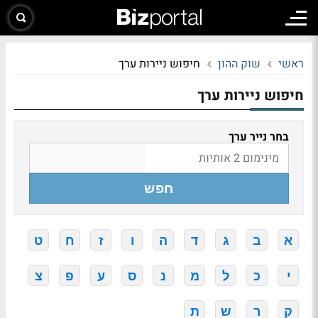
ראשי
שוק ההון
חיפוש ניירות ערך
חיפוש ניירות ערך
בחר נייר ערך
חפש
א
ב
ג
ד
ה
ו
ז
ח
ט
י
כ
ל
מ
נ
ס
ע
פ
צ
ק
ר
ש
ת