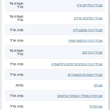
תעודת סל
אברדין פלדיום פיזי
חו"ל
תעודת סל
אברדין פלטינה פיזית
חו"ל
אברדין קרן אוסטרליה
מניה חו"ל
אברדין קרן הכנסות אסיה
מניה חו"ל
תעודת סל
אברדין קרן זהב
חו"ל
אברדין קרן נכסים פרימיום בינלאומית
מניה חו"ל
אברדין שווקים מתעוררים
מניה חו"ל
אברות
מניות
אברפורט סמולר קומפניז טראסט
מניה חו"ל
אברפורת'
מניה חו"ל