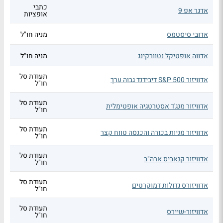
כתבי
אדגר אפ 9
אופציות
אדובי סיסטמס
מניה חו"ל
אדווה אופטיקל נטוורקינג
מניה חו"ל
תעודת סל
אדוויזור S&P 500 דיבידנד גבוה ערך
חו"ל
תעודת סל
אדוויזור מנג'ד אסטרטגיה אופטימלית
חו"ל
תעודת סל
אדוויזור מניות בכורה והכנסה טווח קצר
חו"ל
תעודת סל
אדוויזור קנאביס ארה"ב
חו"ל
תעודת סל
אדוויזורס גדולות דמוקרטים
חו"ל
תעודת סל
אדוויזור-שיירס
חו"ל