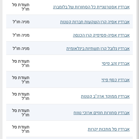
תעודת סל
אברדין אסטרטגיית כל הסחורות של בלומברג
חו"ל
אברדין אסיה קרן השקעות חברות קטנות
מניה חו"ל
אברדין אסיה-פסיפיק קרן הכנסה
מניה חו"ל
אברדין גלובל קרן תשתיות בינלאומית
מניה חו"ל
תעודת סל
אברדין זהב פיסי
חו"ל
תעודת סל
אברדין כסף פיזי
חו"ל
תעודת סל
אברדין ממוקד ארה"ב קטנות
חו"ל
תעודת סל
אברדין סחורות חוזים ארוכי טווח
חו"ל
תעודת סל
אברדין סל מתכות יקרות
חו"ל