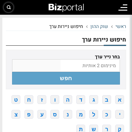
ראשי
שוק ההון
חיפוש ניירות ערך
חיפוש ניירות ערך
בחר נייר ערך
חפש
א
ב
ג
ד
ה
ו
ז
ח
ט
י
כ
ל
מ
נ
ס
ע
פ
צ
ק
ר
ש
ת