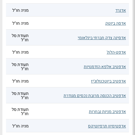
אדנרד
מניה חו"ל
אדסה ביוטק
מניה חו"ל
תעודת סל
אדסינה צדק חברתי בינלאומי
חו"ל
אדפט-הלת'
מניה חו"ל
תעודת סל
אדפטיב אלפא הזדמנויות
חו"ל
אדפטיב ביוטכנולוג'יז
מניה חו"ל
תעודת סל
אדפטיב הכנסה מרובת נכסים מגודרת
חו"ל
תעודת סל
אדפטיב מניות נבחרות
חו"ל
אדפטימיון תרפיוטיקס
מניה חו"ל