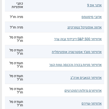
כתבי
אדגר אפ 9
אופציות
אדובי סיסטמס
מניה חו"ל
אדווה אופטיקל נטוורקינג
מניה חו"ל
תעודת סל
אדוויזור S&P 500 דיבידנד גבוה ערך
חו"ל
תעודת סל
אדוויזור מנג'ד אסטרטגיה אופטימלית
חו"ל
תעודת סל
אדוויזור מניות בכורה והכנסה טווח קצר
חו"ל
תעודת סל
אדוויזור קנאביס ארה"ב
חו"ל
תעודת סל
אדוויזורס גדולות דמוקרטים
חו"ל
תעודת סל
אדוויזור-שיירס
חו"ל