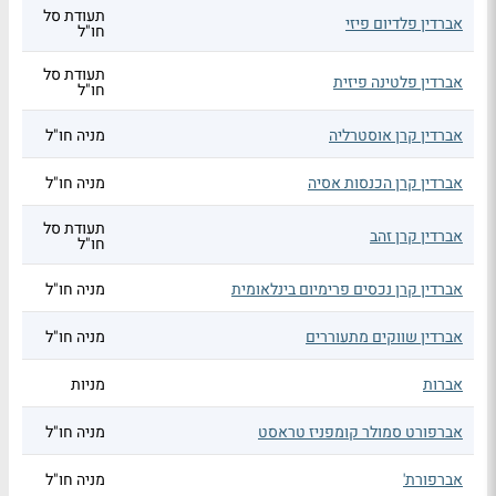
תעודת סל
אברדין פלדיום פיזי
חו"ל
תעודת סל
אברדין פלטינה פיזית
חו"ל
אברדין קרן אוסטרליה
מניה חו"ל
אברדין קרן הכנסות אסיה
מניה חו"ל
תעודת סל
אברדין קרן זהב
חו"ל
אברדין קרן נכסים פרימיום בינלאומית
מניה חו"ל
אברדין שווקים מתעוררים
מניה חו"ל
אברות
מניות
אברפורט סמולר קומפניז טראסט
מניה חו"ל
אברפורת'
מניה חו"ל