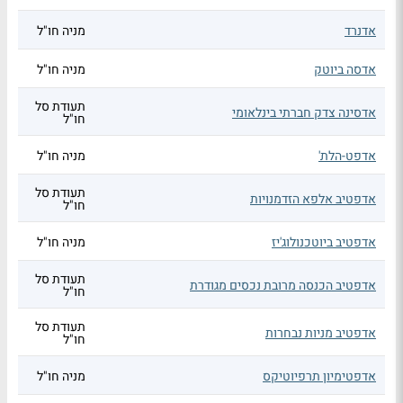
אדנרד
מניה חו"ל
אדסה ביוטק
מניה חו"ל
תעודת סל
אדסינה צדק חברתי בינלאומי
חו"ל
אדפט-הלת'
מניה חו"ל
תעודת סל
אדפטיב אלפא הזדמנויות
חו"ל
אדפטיב ביוטכנולוג'יז
מניה חו"ל
תעודת סל
אדפטיב הכנסה מרובת נכסים מגודרת
חו"ל
תעודת סל
אדפטיב מניות נבחרות
חו"ל
אדפטימיון תרפיוטיקס
מניה חו"ל