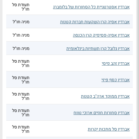
תעודת סל
אברדין אסטרטגיית כל הסחורות של בלומברג
חו"ל
אברדין אסיה קרן השקעות חברות קטנות
מניה חו"ל
אברדין אסיה-פסיפיק קרן הכנסה
מניה חו"ל
אברדין גלובל קרן תשתיות בינלאומית
מניה חו"ל
תעודת סל
אברדין זהב פיסי
חו"ל
תעודת סל
אברדין כסף פיזי
חו"ל
תעודת סל
אברדין ממוקד ארה"ב קטנות
חו"ל
תעודת סל
אברדין סחורות חוזים ארוכי טווח
חו"ל
תעודת סל
אברדין סל מתכות יקרות
חו"ל