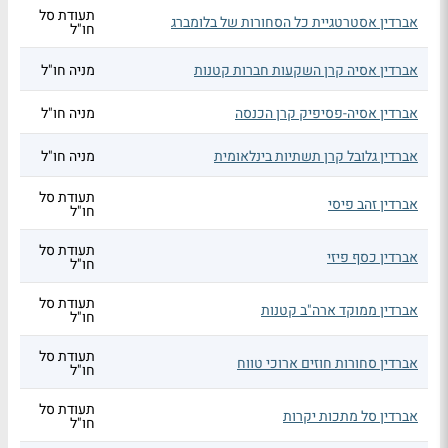
תעודת סל
אברדין אסטרטגיית כל הסחורות של בלומברג
חו"ל
אברדין אסיה קרן השקעות חברות קטנות
מניה חו"ל
אברדין אסיה-פסיפיק קרן הכנסה
מניה חו"ל
אברדין גלובל קרן תשתיות בינלאומית
מניה חו"ל
תעודת סל
אברדין זהב פיסי
חו"ל
תעודת סל
אברדין כסף פיזי
חו"ל
תעודת סל
אברדין ממוקד ארה"ב קטנות
חו"ל
תעודת סל
אברדין סחורות חוזים ארוכי טווח
חו"ל
תעודת סל
אברדין סל מתכות יקרות
חו"ל