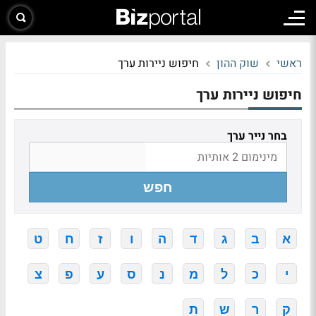
ראשי
שוק ההון
חיפוש ניירות ערך
חיפוש ניירות ערך
בחר נייר ערך
חפש
א
ב
ג
ד
ה
ו
ז
ח
ט
י
כ
ל
מ
נ
ס
ע
פ
צ
ק
ר
ש
ת