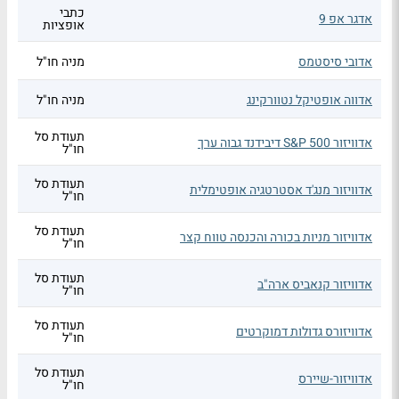
כתבי
אדגר אפ 9
אופציות
אדובי סיסטמס
מניה חו"ל
אדווה אופטיקל נטוורקינג
מניה חו"ל
תעודת סל
אדוויזור S&P 500 דיבידנד גבוה ערך
חו"ל
תעודת סל
אדוויזור מנג'ד אסטרטגיה אופטימלית
חו"ל
תעודת סל
אדוויזור מניות בכורה והכנסה טווח קצר
חו"ל
תעודת סל
אדוויזור קנאביס ארה"ב
חו"ל
תעודת סל
אדוויזורס גדולות דמוקרטים
חו"ל
תעודת סל
אדוויזור-שיירס
חו"ל