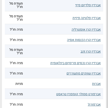
תעודת סל
אברדין פלדיום פיזי
חו"ל
תעודת סל
אברדין פלטינה פיזית
חו"ל
אברדין קרן אוסטרליה
מניה חו"ל
אברדין קרן הכנסות אסיה
מניה חו"ל
תעודת סל
אברדין קרן זהב
חו"ל
אברדין קרן נכסים פרימיום בינלאומית
מניה חו"ל
אברדין שווקים מתעוררים
מניה חו"ל
אברות
מניות
אברפורט סמולר קומפניז טראסט
מניה חו"ל
אברפורת'
מניה חו"ל