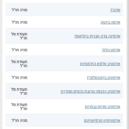
אדנרד
מניה חו"ל
אדסה ביוטק
מניה חו"ל
תעודת סל
אדסינה צדק חברתי בינלאומי
חו"ל
אדפט-הלת'
מניה חו"ל
תעודת סל
אדפטיב אלפא הזדמנויות
חו"ל
אדפטיב ביוטכנולוג'יז
מניה חו"ל
תעודת סל
אדפטיב הכנסה מרובת נכסים מגודרת
חו"ל
תעודת סל
אדפטיב מניות נבחרות
חו"ל
אדפטימיון תרפיוטיקס
מניה חו"ל