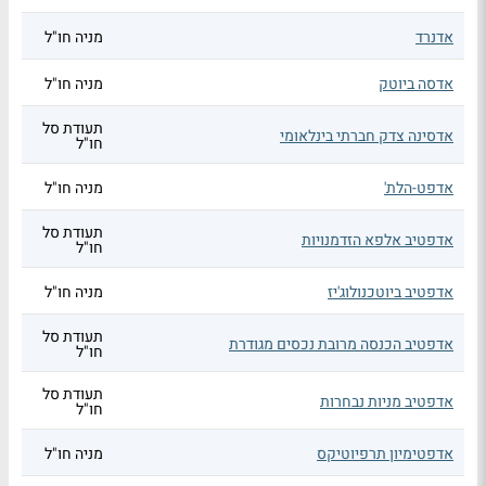
אדנרד
מניה חו"ל
אדסה ביוטק
מניה חו"ל
תעודת סל
אדסינה צדק חברתי בינלאומי
חו"ל
אדפט-הלת'
מניה חו"ל
תעודת סל
אדפטיב אלפא הזדמנויות
חו"ל
אדפטיב ביוטכנולוג'יז
מניה חו"ל
תעודת סל
אדפטיב הכנסה מרובת נכסים מגודרת
חו"ל
תעודת סל
אדפטיב מניות נבחרות
חו"ל
אדפטימיון תרפיוטיקס
מניה חו"ל