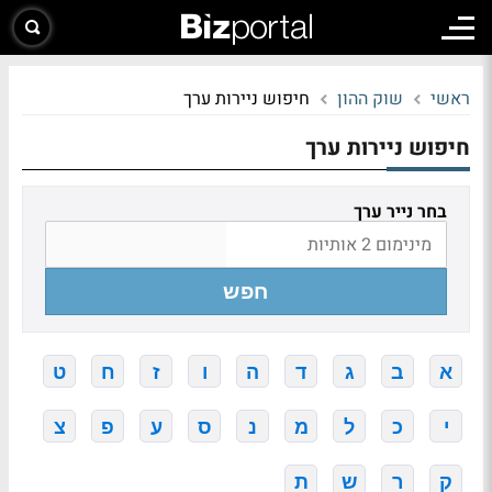
ראשי
שוק ההון
חיפוש ניירות ערך
חיפוש ניירות ערך
בחר נייר ערך
חפש
א
ב
ג
ד
ה
ו
ז
ח
ט
י
כ
ל
מ
נ
ס
ע
פ
צ
ק
ר
ש
ת