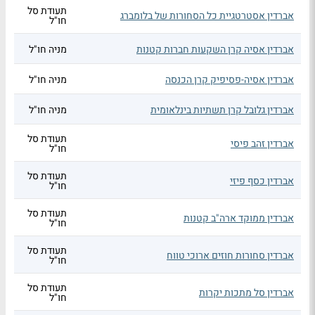
תעודת סל
אברדין אסטרטגיית כל הסחורות של בלומברג
חו"ל
אברדין אסיה קרן השקעות חברות קטנות
מניה חו"ל
אברדין אסיה-פסיפיק קרן הכנסה
מניה חו"ל
אברדין גלובל קרן תשתיות בינלאומית
מניה חו"ל
תעודת סל
אברדין זהב פיסי
חו"ל
תעודת סל
אברדין כסף פיזי
חו"ל
תעודת סל
אברדין ממוקד ארה"ב קטנות
חו"ל
תעודת סל
אברדין סחורות חוזים ארוכי טווח
חו"ל
תעודת סל
אברדין סל מתכות יקרות
חו"ל