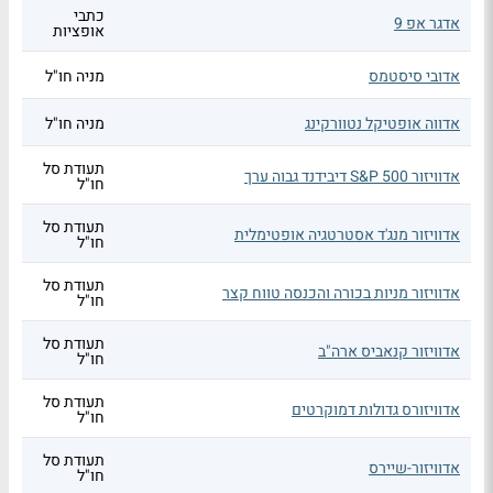
כתבי
אדגר אפ 9
אופציות
אדובי סיסטמס
מניה חו"ל
אדווה אופטיקל נטוורקינג
מניה חו"ל
תעודת סל
אדוויזור S&P 500 דיבידנד גבוה ערך
חו"ל
תעודת סל
אדוויזור מנג'ד אסטרטגיה אופטימלית
חו"ל
תעודת סל
אדוויזור מניות בכורה והכנסה טווח קצר
חו"ל
תעודת סל
אדוויזור קנאביס ארה"ב
חו"ל
תעודת סל
אדוויזורס גדולות דמוקרטים
חו"ל
תעודת סל
אדוויזור-שיירס
חו"ל