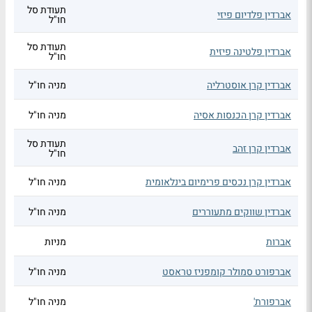
תעודת סל
אברדין פלדיום פיזי
חו"ל
תעודת סל
אברדין פלטינה פיזית
חו"ל
אברדין קרן אוסטרליה
מניה חו"ל
אברדין קרן הכנסות אסיה
מניה חו"ל
תעודת סל
אברדין קרן זהב
חו"ל
אברדין קרן נכסים פרימיום בינלאומית
מניה חו"ל
אברדין שווקים מתעוררים
מניה חו"ל
אברות
מניות
אברפורט סמולר קומפניז טראסט
מניה חו"ל
אברפורת'
מניה חו"ל